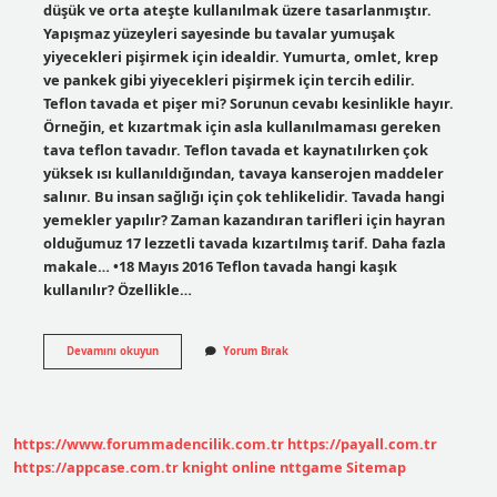
düşük ve orta ateşte kullanılmak üzere tasarlanmıştır.
Yapışmaz yüzeyleri sayesinde bu tavalar yumuşak
yiyecekleri pişirmek için idealdir. Yumurta, omlet, krep
ve pankek gibi yiyecekleri pişirmek için tercih edilir.
Teflon tavada et pişer mi? Sorunun cevabı kesinlikle hayır.
Örneğin, et kızartmak için asla kullanılmaması gereken
tava teflon tavadır. Teflon tavada et kaynatılırken çok
yüksek ısı kullanıldığından, tavaya kanserojen maddeler
salınır. Bu insan sağlığı için çok tehlikelidir. Tavada hangi
yemekler yapılır? Zaman kazandıran tarifleri için hayran
olduğumuz 17 lezzetli tavada kızartılmış tarif. Daha fazla
makale… •18 Mayıs 2016 Teflon tavada hangi kaşık
kullanılır? Özellikle…
Teflon
Devamını okuyun
Yorum Bırak
Tavada
Hangi
Yemekler
Yapılır
https://www.forummadencilik.com.tr
https://payall.com.tr
https://appcase.com.tr
knight online
nttgame
Sitemap