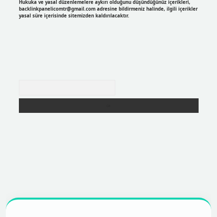
Hukuka ve yasal düzenlemelere aykırı olduğunu düşündüğünüz içerikleri,
backlinkpanelicomtr@gmail.com
adresine bildirmeniz halinde, ilgili içerikler
yasal süre içerisinde sitemizden kaldırılacaktır.
Arama
r
https://betexpergir.net/