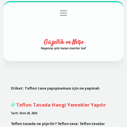
menüyü
Anasayfa
Gizlilik Politikası
Yasal Uyarı
aç
Hakkımızda
Güzellik ve Neşe
Hayatına ışıltı katan öneriler bul!
Etiket:
Teflon tava yapışmaması için ne yapmalı
Teflon Tavada Hangi Yemekler Yapılır
Tarih: Ekim 28, 2024
Teflon tavada ne pişirilir? Teflon tava: Teflon tavalar