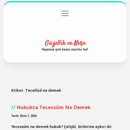
menüyü
Anasayfa
Gizlilik Politikası
Yasal Uyarı
aç
Hakkımızda
Güzellik ve Neşe
Hayatına ışıltı katan öneriler bul!
Etiket:
Tecellüd ne demek
Hukukta Tecessüm Ne Demek
Tarih: Ekim 7, 2024
Tecessüm ne demek hukuk? Çelişki, birbirine aykırı iki