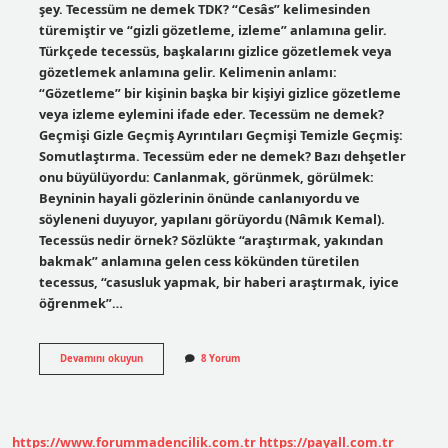
şey. Tecessüm ne demek TDK? “Cesâs” kelimesinden
türemiştir ve “gizli gözetleme, izleme” anlamına gelir.
Türkçede tecessüs, başkalarını gizlice gözetlemek veya
gözetlemek anlamına gelir. Kelimenin anlamı:
“Gözetleme” bir kişinin başka bir kişiyi gizlice gözetleme
veya izleme eylemini ifade eder. Tecessüm ne demek?
Geçmişi Gizle Geçmiş Ayrıntıları Geçmişi Temizle Geçmiş:
Somutlaştırma. Tecessüm eder ne demek? Bazı dehşetler
onu büyülüyordu: Canlanmak, görünmek, görülmek:
Beyninin hayali gözlerinin önünde canlanıyordu ve
söyleneni duyuyor, yapılanı görüyordu (Nâmık Kemal).
Tecessüs nedir örnek? Sözlükte “araştırmak, yakından
bakmak” anlamına gelen cess kökünden türetilen
tecessus, “casusluk yapmak, bir haberi araştırmak, iyice
öğrenmek”…
Hukukta
Devamını okuyun
8 Yorum
Tecessüm
Ne
Demek
https://www.forummadencilik.com.tr
https://payall.com.tr