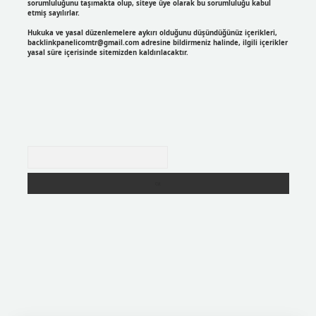
sorumluluğunu taşımakta olup, siteye üye olarak bu sorumluluğu kabul
etmiş sayılırlar.
Hukuka ve yasal düzenlemelere aykırı olduğunu düşündüğünüz içerikleri,
backlinkpanelicomtr@gmail.com
adresine bildirmeniz halinde, ilgili içerikler
yasal süre içerisinde sitemizden kaldırılacaktır.
Arama
er
https://betexpergir.net/