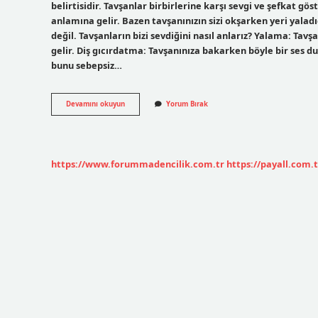
belirtisidir. Tavşanlar birbirlerine karşı sevgi ve şefkat gö
anlamına gelir. Bazen tavşanınızın sizi okşarken yeri yaladığı
değil. Tavşanların bizi sevdiğini nasıl anlarız? Yalama: Tavşa
gelir. Diş gıcırdatma: Tavşanınıza bakarken böyle bir ses du
bunu sebepsiz…
Tavşanın
Devamını okuyun
Yorum Bırak
Mutlu
Olduğunu
Nasıl
Anlarız
https://www.forummadencilik.com.tr
https://payall.com.t