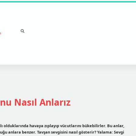
a
u Nasıl Anlarız
 olduklarında havaya zıplayıp vücutlarını bükebilirler. Bu anlar,
duğu anlara benzer. Tavşan sevgisini nasıl gösterir? Yalama: Sevgi