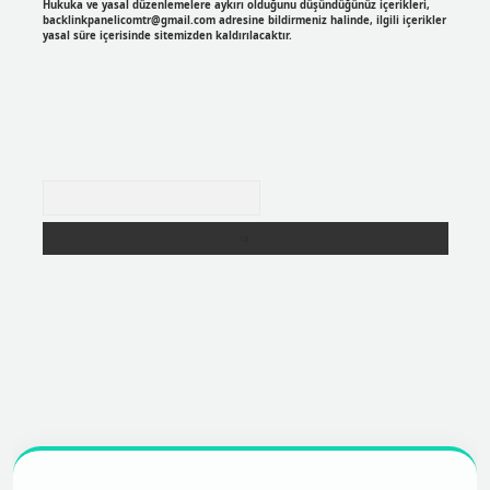
Hukuka ve yasal düzenlemelere aykırı olduğunu düşündüğünüz içerikleri,
backlinkpanelicomtr@gmail.com
adresine bildirmeniz halinde, ilgili içerikler
yasal süre içerisinde sitemizden kaldırılacaktır.
Arama
r
https://betexpergir.net/