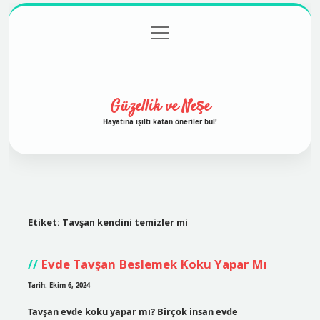
menüyü
Anasayfa
Gizlilik Politikası
Yasal Uyarı
aç
Hakkımızda
Güzellik ve Neşe
Hayatına ışıltı katan öneriler bul!
Etiket:
Tavşan kendini temizler mi
Evde Tavşan Beslemek Koku Yapar Mı
Tarih: Ekim 6, 2024
Tavşan evde koku yapar mı? Birçok insan evde