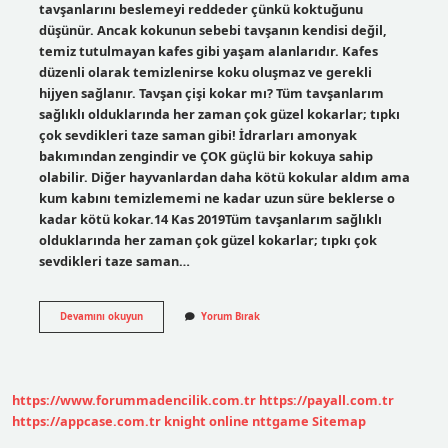
tavşanlarını beslemeyi reddeder çünkü koktuğunu
düşünür. Ancak kokunun sebebi tavşanın kendisi değil,
temiz tutulmayan kafes gibi yaşam alanlarıdır. Kafes
düzenli olarak temizlenirse koku oluşmaz ve gerekli
hijyen sağlanır. Tavşan çişi kokar mı? Tüm tavşanlarım
sağlıklı olduklarında her zaman çok güzel kokarlar; tıpkı
çok sevdikleri taze saman gibi! İdrarları amonyak
bakımından zengindir ve ÇOK güçlü bir kokuya sahip
olabilir. Diğer hayvanlardan daha kötü kokular aldım ama
kum kabını temizlememi ne kadar uzun süre beklerse o
kadar kötü kokar.14 Kas 2019Tüm tavşanlarım sağlıklı
olduklarında her zaman çok güzel kokarlar; tıpkı çok
sevdikleri taze saman…
Evde
Devamını okuyun
Yorum Bırak
Tavşan
Beslemek
Koku
Yapar
Mı
https://www.forummadencilik.com.tr
https://payall.com.tr
https://appcase.com.tr
knight online
nttgame
Sitemap