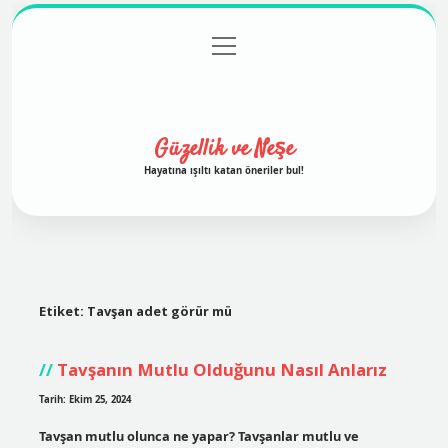
menüyü
Anasayfa
Gizlilik Politikası
Yasal Uyarı
aç
Hakkımızda
Güzellik ve Neşe
Hayatına ışıltı katan öneriler bul!
Etiket:
Tavşan adet görür mü
Tavşanın Mutlu Olduğunu Nasıl Anlarız
Tarih: Ekim 25, 2024
Tavşan mutlu olunca ne yapar? Tavşanlar mutlu ve