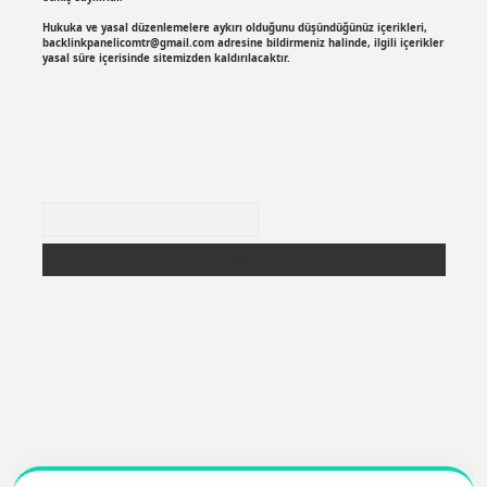
Hukuka ve yasal düzenlemelere aykırı olduğunu düşündüğünüz içerikleri,
backlinkpanelicomtr@gmail.com
adresine bildirmeniz halinde, ilgili içerikler
yasal süre içerisinde sitemizden kaldırılacaktır.
Arama
r
https://betexpergir.net/