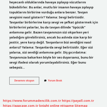
heyecanlı olduklarında havaya zıplayıp vücutlarını
bükebilirler. Bu anlar, mutlu bir insanın havaya zıplayıp
topuklarını birbirine vurduğu anlara benzer. Tavşan
sevgisini nasıl gösterir? Yalama: Sevgi belirtisidir.
Tavşanlar birbirlerine karşı sevgi ve şefkat göstermek için
birbirlerini yalarlar, bu da tavşan dilinde “öpücük”
anlamına gelir. Bazen tavşanınızın sizi okşarken yeri
yaladığını görebilirsiniz, ancak bu aslında size karşı bir
jesttir, yere karşı değil. Tavşanların bizi sevdiğini nasıl
anlarız? Yalama: Tavşanlarda sevgi belirtisidir. Eğer sizi
yalarsa, sizi sevdiği anlamına gelir. Diş gıcırdatma:
Tavşanınıza bakarken böyle bir ses duyarsanız, bunu bir
sevgi ifadesi olarak yorumlayabilirsiniz. Eğer bunu
sebepsiz…
Tavşanın
Devamını okuyun
Yorum Bırak
Mutlu
Olduğunu
Nasıl
Anlarız
https://www.forummadencilik.com.tr
https://payall.com.tr
https://appcase.com.tr
knight online
nttgame
Sitemap