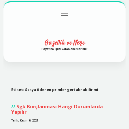
menüyü
Anasayfa
Gizlilik Politikası
Yasal Uyarı
aç
Hakkımızda
Güzellik ve Neşe
Hayatına ışıltı katan öneriler bul!
Etiket:
Sskya ödenen primler geri alınabilir mi
Sgk Borçlanması Hangi Durumlarda
Yapılır
Tarih: Kasım 6, 2024