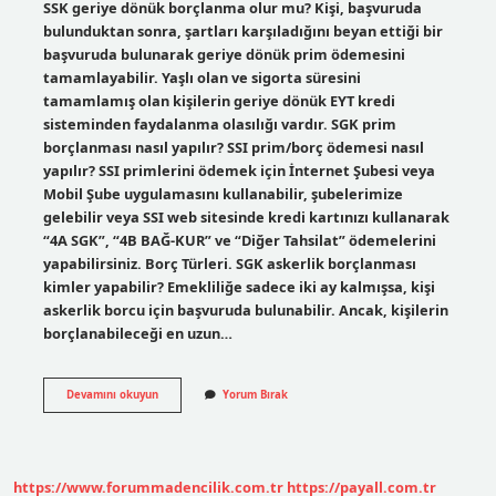
SSK geriye dönük borçlanma olur mu? Kişi, başvuruda
bulunduktan sonra, şartları karşıladığını beyan ettiği bir
başvuruda bulunarak geriye dönük prim ödemesini
tamamlayabilir. Yaşlı olan ve sigorta süresini
tamamlamış olan kişilerin geriye dönük EYT kredi
sisteminden faydalanma olasılığı vardır. SGK prim
borçlanması nasıl yapılır? SSI prim/borç ödemesi nasıl
yapılır? SSI primlerini ödemek için İnternet Şubesi veya
Mobil Şube uygulamasını kullanabilir, şubelerimize
gelebilir veya SSI web sitesinde kredi kartınızı kullanarak
“4A SGK”, “4B BAĞ-KUR” ve “Diğer Tahsilat” ödemelerini
yapabilirsiniz. Borç Türleri. SGK askerlik borçlanması
kimler yapabilir? Emekliliğe sadece iki ay kalmışsa, kişi
askerlik borcu için başvuruda bulunabilir. Ancak, kişilerin
borçlanabileceği en uzun…
Sgk
Devamını okuyun
Yorum Bırak
Borçlanması
Hangi
Durumlarda
Yapılır
https://www.forummadencilik.com.tr
https://payall.com.tr