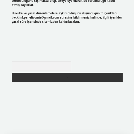
sorumluluğunu taşımakta olup, siteye üye olarak bu sorumluluğu kabul
etmiş sayılırlar.
Hukuka ve yasal düzenlemelere aykırı olduğunu düşündüğünüz içerikleri,
backlinkpanelicomtr@gmail.com
adresine bildirmeniz halinde, ilgili içerikler
yasal süre içerisinde sitemizden kaldırılacaktır.
Arama
r
https://betexpergir.net/