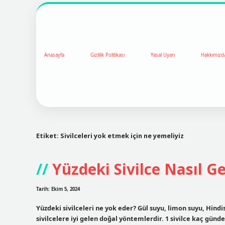
Anasayfa
Gizlilik Politikası
Yasal Uyarı
Hakkımızd
Etiket:
Sivilceleri yok etmek için ne yemeliyiz
Yüzdeki Sivilce Nasıl G
Tarih: Ekim 5, 2024
Yüzdeki sivilceleri ne yok eder? Gül suyu, limon suyu, Hindis
sivilcelere iyi gelen doğal yöntemlerdir. 1 sivilce kaç günde