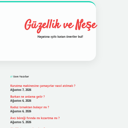
Güzellik ve Neşe
Hayatına ışıltı katan öneriler bul!
Sidebar
grand opera bet
ilbetgir.net
betexper
https://betexpergir
Son Yazılar
Kurutma makinesine çamaşırlar nasıl atılmalı ?
Ağustos 7, 2026
Burkan ne anlama gelir ?
Ağustos 6, 2026
Kuduz tırnaktan bulaşır mı ?
Ağustos 6, 2026
Avcı böreği fırında mı kızartma mı ?
Ağustos 5, 2026