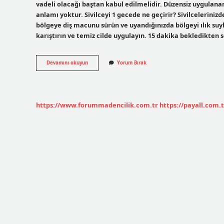
vadeli olacağı baştan kabul edilmelidir. Düzensiz uygulanan s
anlamı yoktur. Sivilceyi 1 gecede ne geçirir? Sivilcelerini
bölgeye diş macunu sürün ve uyandığınızda bölgeyi ılık suyla 
karıştırın ve temiz cilde uygulayın. 15 dakika bekledikten s
Yüzdeki
Devamını okuyun
Yorum Bırak
Sivilce
Nasıl
Geçer
https://www.forummadencilik.com.tr
https://payall.com.t