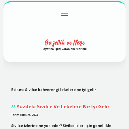
menüyü
Anasayfa
Gizlilik Politikası
Yasal Uyarı
aç
Hakkımızda
Güzellik ve Neşe
Hayatına ışıltı katan öneriler bul!
Etiket:
Sivilce kahverengi lekelere ne iyi gelir
Yüzdeki Sivilce Ve Lekelere Ne Iyi Gelir
Tarih: Ekim 24, 2024
Sivilce izlerine ne yok eder? Sivilce izleri için genellikle