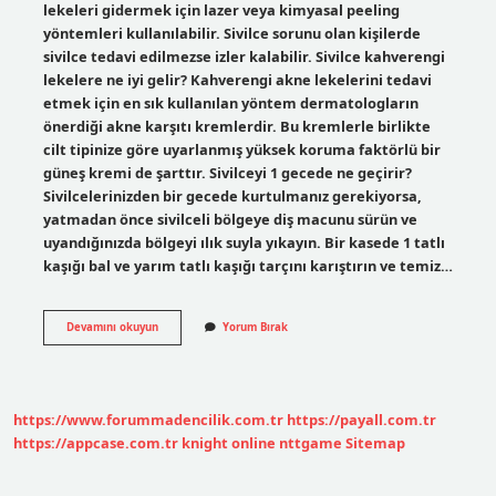
lekeleri gidermek için lazer veya kimyasal peeling
yöntemleri kullanılabilir. Sivilce sorunu olan kişilerde
sivilce tedavi edilmezse izler kalabilir. Sivilce kahverengi
lekelere ne iyi gelir? Kahverengi akne lekelerini tedavi
etmek için en sık kullanılan yöntem dermatologların
önerdiği akne karşıtı kremlerdir. Bu kremlerle birlikte
cilt tipinize göre uyarlanmış yüksek koruma faktörlü bir
güneş kremi de şarttır. Sivilceyi 1 gecede ne geçirir?
Sivilcelerinizden bir gecede kurtulmanız gerekiyorsa,
yatmadan önce sivilceli bölgeye diş macunu sürün ve
uyandığınızda bölgeyi ılık suyla yıkayın. Bir kasede 1 tatlı
kaşığı bal ve yarım tatlı kaşığı tarçını karıştırın ve temiz…
Yüzdeki
Devamını okuyun
Yorum Bırak
Sivilce
Ve
Lekelere
Ne
Iyi
https://www.forummadencilik.com.tr
https://payall.com.tr
Gelir
https://appcase.com.tr
knight online
nttgame
Sitemap