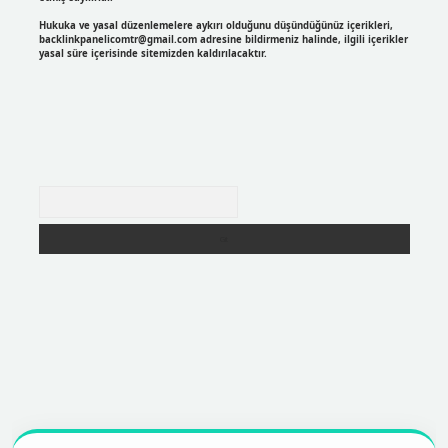
Hukuka ve yasal düzenlemelere aykırı olduğunu düşündüğünüz içerikleri,
backlinkpanelicomtr@gmail.com
adresine bildirmeniz halinde, ilgili içerikler
yasal süre içerisinde sitemizden kaldırılacaktır.
Arama
er
https://betexpergir.net/