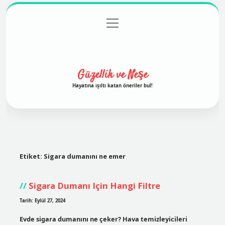
menüyü
Anasayfa
Gizlilik Politikası
Yasal Uyarı
aç
Hakkımızda
Güzellik ve Neşe
Hayatına ışıltı katan öneriler bul!
Etiket:
Sigara dumanını ne emer
Sigara Dumanı Için Hangi Filtre
Tarih: Eylül 27, 2024
Evde sigara dumanını ne çeker? Hava temizleyicileri