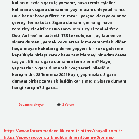
kullanın: Evde sigara içiyorsanız, hava temizleyicileri
kullanarak sigara dumanının yayılmasını önleyebilirsiniz.
Bu cihazlar havayı filtreler, zararlı parçacıkları yakalar ve
çevreyi temiz tutar. Sigara dumanı için hangi hava
temizleyici? Airfree Duo Hava Temizleyici Yeni Airfree
Duo, Airfree’nin patentli TSS teknolojisini, açılabilen ve
sigara dumanı, yemek kokuları ve iç mekanınızdaki diğer
hoş olmayan kokuları gideren yepyeni bir koku giderme
kapsülüyle birleştirerek hava temizlemeyi bir adım öteye
taşıyor. Klima sigara dumanını temizler mi? Hayır,
yapmazlar. Sigara dumanı birkaç zararlı bileşiğin
karışımıdır. 28 Temmuz 2021Hayır, yapmazlar. Sigara
dumanı birkaç zararlı bileşiğin karışımıdır. Sigara dumanı
hangi karışım? Sigara…
Sigara
Devamını okuyun
2 Yorum
Dumanı
Için
Hangi
Filtre
https://www.forummadencilik.com.tr
https://payall.com.tr
https://appcase.com.tr
knight online
nttgame
Sitemap