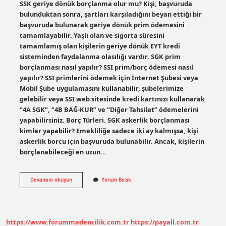
SSK geriye dönük borçlanma olur mu? Kişi, başvuruda
bulunduktan sonra, şartları karşıladığını beyan ettiği bir
başvuruda bulunarak geriye dönük prim ödemesini
tamamlayabilir. Yaşlı olan ve sigorta süresini
tamamlamış olan kişilerin geriye dönük EYT kredi
sisteminden faydalanma olasılığı vardır. SGK prim
borçlanması nasıl yapılır? SSI prim/borç ödemesi nasıl
yapılır? SSI primlerini ödemek için İnternet Şubesi veya
Mobil Şube uygulamasını kullanabilir, şubelerimize
gelebilir veya SSI web sitesinde kredi kartınızı kullanarak
“4A SGK”, “4B BAĞ-KUR” ve “Diğer Tahsilat” ödemelerini
yapabilirsiniz. Borç Türleri. SGK askerlik borçlanması
kimler yapabilir? Emekliliğe sadece iki ay kalmışsa, kişi
askerlik borcu için başvuruda bulunabilir. Ancak, kişilerin
borçlanabileceği en uzun…
Sgk
Devamını okuyun
Yorum Bırak
Borçlanması
Hangi
Durumlarda
Yapılır
https://www.forummadencilik.com.tr
https://payall.com.tr