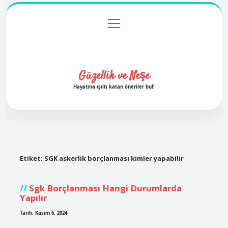
menüyü
Anasayfa
Gizlilik Politikası
Yasal Uyarı
aç
Hakkımızda
Güzellik ve Neşe
Hayatına ışıltı katan öneriler bul!
Etiket:
SGK askerlik borçlanması kimler yapabilir
Sgk Borçlanması Hangi Durumlarda
Yapılır
Tarih: Kasım 6, 2024