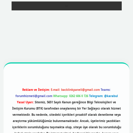
ttps://betexpergir.net/
Reklam ve İletişim:
E-mail:
backlinkpaneli@gmail.com
Teams:
forumhizmeti@gmail.com
Whatsapp: 0262 606 0 726
Telegram: @karabul
Yasal Uyarı:
Sitemiz, 5651 Sayılı Kanun gereğince Bilgi Teknolojileri ve
İletişim Kurumu (BTK) tarafından onaylanmış bir Yer Sağlayıcı olarak hizmet
vermektedir. Bu nedenle, sitedeki içerikleri proaktif olarak denetleme veya
araştırma yükümlülüğümüz bulunmamaktadır. Ancak, üyelerimiz yazdıkları
içeriklerin sorumluluğunu taşımakta olup, siteye üye olarak bu sorumluluğu