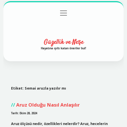
menüyü
Anasayfa
Gizlilik Politikası
Yasal Uyarı
aç
Hakkımızda
Güzellik ve Neşe
Hayatına ışıltı katan öneriler bul!
Etiket:
Semai aruzla yazılır mı
Aruz Olduğu Nasıl Anlaşılır
Tarih: Ekim 28, 2024
Aruz ölçüsü nedir, özellikleri nelerdir? Aruz, hecelerin