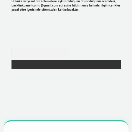
Hukuka ve yasal düzenlemelere aykırı olduğunu düşündüğünüz içerikleri,
backlinkpanelicomtr@gmail.com
adresine bildirmeniz halinde, ilgili içerikler
yasal süre içerisinde sitemizden kaldırılacaktır.
Arama
er
https://betexpergir.net/