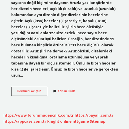
sayısına değil biçimine dayanır. Aruzla yazılan şiirlerde
her dizenin heceleri, açıklık (kısalık) ve uzunluk (uzunluk)
bakımından aynı dizenin diğer dizelerinin hecelerine
eşittir. Açık (kısa) heceler (.) işaretiyle, kapalı (uzun)
heceler (-) işaretiyle belirtilir. Şiirin hece ölçüsüyle
yazıldığını nasıl anlarız? Dizelerdeki hece sayısı hece
ölçüsündeki örüntüyü belirler. Örneğin, her dizesinde 11
hece bulunan bir şiirin örüntüsü “11 hece ölçüsü” olarak
gösterilir. Aruz şiiri ne demek? Aruz ölçüsü, dizelerdeki
hecelerin kısalığına, ortalama uzunluğuna ve yaprak
tabanına dayalı bir ölçü sistemidir. Ünlü ile biten heceler
kısa (.) ile işaretlenir. Ünsüz ile biten heceler ve gerçekten
uzun…
Aruz
Devamını okuyun
Yorum Bırak
Olduğu
Nasıl
Anlaşılır
https://www.forummadencilik.com.tr
https://payall.com.tr
https://appcase.com.tr
knight online
nttgame
Sitemap