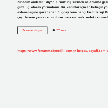
bir adım öndedir.” diyor. Kırmızı ruj sürmek ne anlama gelir
güzelliği olarak yorumlanır. Bu, kadınlar için en belirgin 
evleneceğine işaret eder. Buğday tene hangi kırmızı ruj? Bu
çeşitlerinin yanı sıra bordo ve mercan tonlarındaki kırmız
Kırmızı
Devamını okuyun
2 Yorum
Ruj
En
Çok
Kime
Yakışıyor
https://www.forummadencilik.com.tr
https://payall.com.t