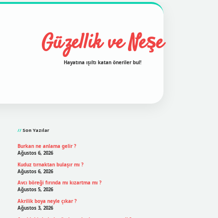
Güzellik ve Neşe
Hayatına ışıltı katan öneriler bul!
Sidebar
grand opera bet
ilbetgir.net
betexper
https://betexpergir
Son Yazılar
Burkan ne anlama gelir ?
Ağustos 6, 2026
Kuduz tırnaktan bulaşır mı ?
Ağustos 6, 2026
Avcı böreği fırında mı kızartma mı ?
Ağustos 5, 2026
Akrilik boya neyle çıkar ?
Ağustos 3, 2026