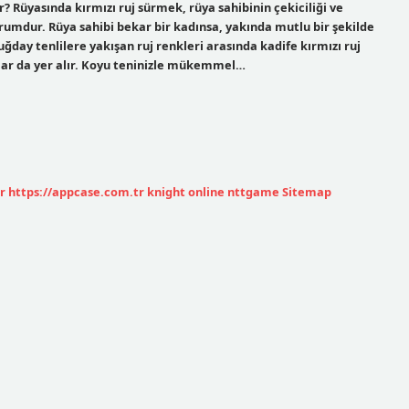
? Rüyasında kırmızı ruj sürmek, rüya sahibinin çekiciliği ve
yorumdur. Rüya sahibi bekar bir kadınsa, yakında mutlu bir şekilde
ğday tenlilere yakışan ruj renkleri arasında kadife kırmızı ruj
ılar da yer alır. Koyu teninizle mükemmel…
r
https://appcase.com.tr
knight online
nttgame
Sitemap