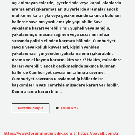
açık olmayan evlerde, işyerlerinde veya kapalı alanlarda
arama emri çıkaramazlar. Bu yerlerde aramalar ancak
mahkeme kararıyla veya gecikmesinde sakınca bulunan
hallerde savcının yazılı emriyle yapılabilir. Savcı
yakalama kararı verebilir mi? Şüpheli veya sanığın,
yakalanmış olmasına rağmen veya cezasının infazı
sırasında polisin elinden kaçması hâlinde, Cumhuriyet
savcısı veya kolluk kuvvetleri, kişinin yeniden
yakalanması için yeniden yakalama emri çıkarabilir.
Arama ve el koyma kararını kim verir? Hakim, müsadere
kararı verebilir; ancak gecikmesinde sakınca bulunan
hâllerde Cumhuriyet savcısının talimatı üzerine,
Cumhuriyet savcısına ulaşılamadığı hâllerde ise
başkomiserin yazılı emriyle müsadere kararı verilebilir.
Daimi arama kararı kim…
Savcı
Devamını okuyun
Yorum Bırak
Arama
Kararı
Verebilir
Mi
https://www.forummadencilik.com.tr
https://payall.com.tr