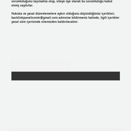
sorumluluğunu taşımakta olup, siteye üye olarak bu sorumluluğu kabul
etmiş sayılırlar.
Hukuka ve yasal düzenlemelere aykırı olduğunu düşündüğünüz içerikleri,
backlinkpanelicomtr@gmail.com
adresine bildirmeniz halinde, ilgili içerikler
yasal süre içerisinde sitemizden kaldırılacaktır.
Arama
https://betexpergir.net/