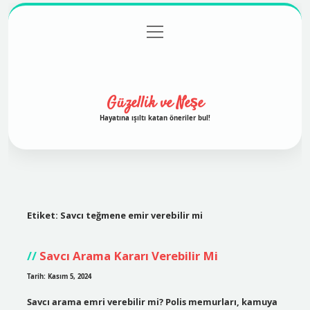
menüyü
Anasayfa
Gizlilik Politikası
Yasal Uyarı
aç
Hakkımızda
Güzellik ve Neşe
Hayatına ışıltı katan öneriler bul!
Etiket:
Savcı teğmene emir verebilir mi
Savcı Arama Kararı Verebilir Mi
Tarih: Kasım 5, 2024
Savcı arama emri verebilir mi? Polis memurları, kamuya