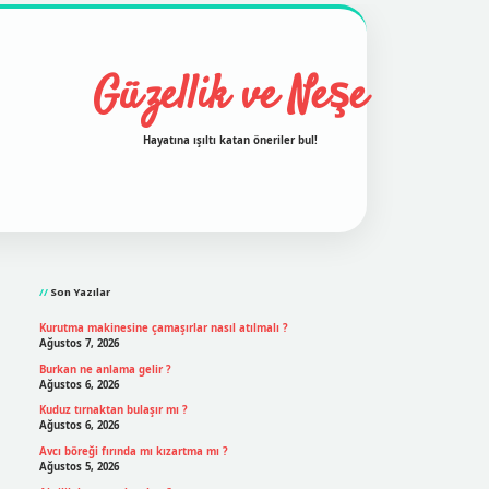
Güzellik ve Neşe
Hayatına ışıltı katan öneriler bul!
Sidebar
grand opera bet
ilbetgir.net
betexper
https://betexpergir
Son Yazılar
Kurutma makinesine çamaşırlar nasıl atılmalı ?
Ağustos 7, 2026
Burkan ne anlama gelir ?
Ağustos 6, 2026
Kuduz tırnaktan bulaşır mı ?
Ağustos 6, 2026
Avcı böreği fırında mı kızartma mı ?
Ağustos 5, 2026