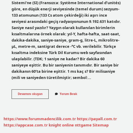
Sistemi’ne (SI) (Fransızca: Système International d’unités)
göre, en düşük enerji seviyesinde (temel durum) sezyum-
133 atomunun (133 Cs atom çekirdeği) iki aşırı ince
seviyesi arasındaki geçiş radyasyonunun 9.192.631 katıdır.
Saniye nasıl yazılır? Yaygın olarak kullanılan birimlerin
kısaltmalarına örnek olarak: yıl-Y, hafta-hafta, saat-saat,
dakika-dakika, saniye-saniye, gram-g, litre-L, mikrolitre-
µL, metre-m, santigrat derece -°C vb. verilebilir. Türkçe
kısaltma indeksine Türk Dil Kurumu web sayfasından
ulaşılabilir. (TDK; 1 saniye ne kadar? Bir dakika 60
saniyeye eşittir. Bu bir saniyenin tanımıdır. Bir saniye bir
dakikanın 60’ta birine eşittir. 1 ms kaç s? Bir milisaniye
(mili ve saniyeden türetilmiştir; sembol:…
1
Devamını okuyun
Yorum Bırak
Saniye
Nasıl
Yazılır
https://www.forummadencilik.com.tr
https://payall.com.tr
https://appcase.com.tr
knight online
nttgame
Sitemap