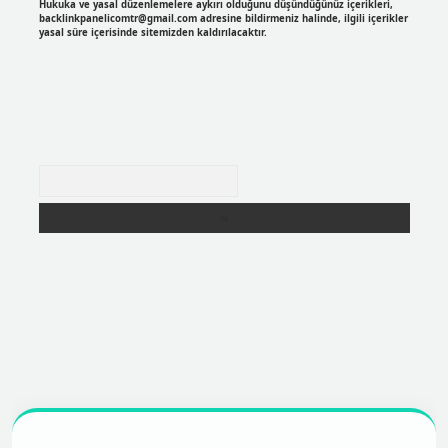
Hukuka ve yasal düzenlemelere aykırı olduğunu düşündüğünüz içerikleri,
backlinkpanelicomtr@gmail.com
adresine bildirmeniz halinde, ilgili içerikler
yasal süre içerisinde sitemizden kaldırılacaktır.
Arama
r
https://betexpergir.net/