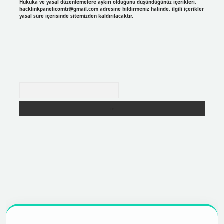
Hukuka ve yasal düzenlemelere aykırı olduğunu düşündüğünüz içerikleri,
backlinkpanelicomtr@gmail.com
adresine bildirmeniz halinde, ilgili içerikler
yasal süre içerisinde sitemizden kaldırılacaktır.
Arama
er
https://betexpergir.net/