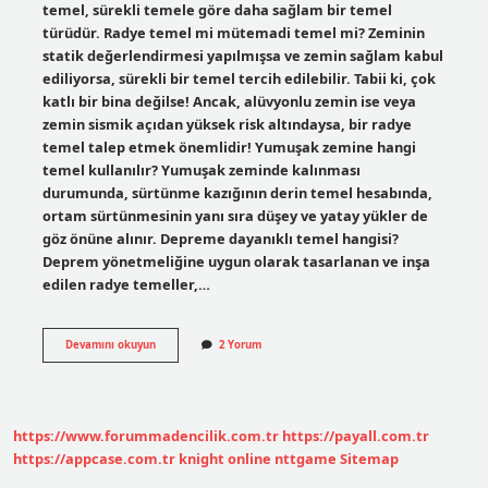
temel, sürekli temele göre daha sağlam bir temel
türüdür. Radye temel mi mütemadi temel mi? Zeminin
statik değerlendirmesi yapılmışsa ve zemin sağlam kabul
ediliyorsa, sürekli bir temel tercih edilebilir. Tabii ki, çok
katlı bir bina değilse! Ancak, alüvyonlu zemin ise veya
zemin sismik açıdan yüksek risk altındaysa, bir radye
temel talep etmek önemlidir! Yumuşak zemine hangi
temel kullanılır? Yumuşak zeminde kalınması
durumunda, sürtünme kazığının derin temel hesabında,
ortam sürtünmesinin yanı sıra düşey ve yatay yükler de
göz önüne alınır. Depreme dayanıklı temel hangisi?
Deprem yönetmeliğine uygun olarak tasarlanan ve inşa
edilen radye temeller,…
Kaç
Devamını okuyun
2 Yorum
Çeşit
Temel
Vardır
https://www.forummadencilik.com.tr
https://payall.com.tr
https://appcase.com.tr
knight online
nttgame
Sitemap