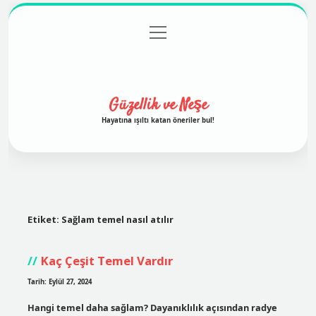
menüyü
Anasayfa
Gizlilik Politikası
Yasal Uyarı
aç
Hakkımızda
Güzellik ve Neşe
Hayatına ışıltı katan öneriler bul!
Etiket:
Sağlam temel nasıl atılır
Kaç Çeşit Temel Vardır
Tarih: Eylül 27, 2024
Hangi temel daha sağlam? Dayanıklılık açısından radye