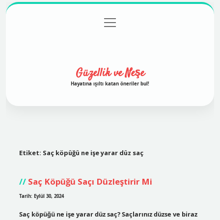
menüyü
Anasayfa
Gizlilik Politikası
Yasal Uyarı
aç
Hakkımızda
Güzellik ve Neşe
Hayatına ışıltı katan öneriler bul!
Etiket:
Saç köpüğü ne işe yarar düz saç
Saç Köpüğü Saçı Düzleştirir Mi
Tarih: Eylül 30, 2024
Saç köpüğü ne işe yarar düz saç? Saçlarınız düzse ve biraz