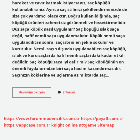
hareket ve tavır katmak istiyorsanız, saç köpüğü
kullanabilirsiniz. Ayrıca saç stilinizi şekillendirmenizde de
size çok yardımcı olacaktır. Doğru kullanıldığında, saç
köpüğü ürünleri zahmetsiz görünmeli ve hissettirmelidir.
Düz saça köpük nasıl uygulanır? Saç köpüğü ıslak saça
değil, hafif nemli saça uygulanmalıdır. Köpük nemli saça
uygulandıktan sonra, saç istenilen şekle sokulur ve
kurutulur. Nemli saçın dışında uygulanabilen saç köpüğü,
ıslak ve kuru saçlarda hafif nemli saçlardaki kadar etkili
değildir. Saç köpüğü saça iyi gelir mi? Saç köpüğünün en
önemli faydalarından biri saça hacim kazandırmasıdır.
Saçınızın köklerine ve uçlarına az miktarda saç…
Saç
Devamını okuyun
2 Yorum
Köpüğü
Saçı
Düzleştirir
Mi
https://www.forummadencilik.com.tr
https://payall.com.tr
https://appcase.com.tr
knight online
nttgame
Sitemap