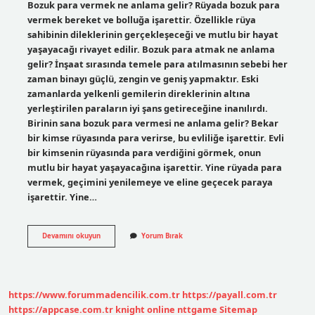
Bozuk para vermek ne anlama gelir? Rüyada bozuk para
vermek bereket ve bolluğa işarettir. Özellikle rüya
sahibinin dileklerinin gerçekleşeceği ve mutlu bir hayat
yaşayacağı rivayet edilir. Bozuk para atmak ne anlama
gelir? İnşaat sırasında temele para atılmasının sebebi her
zaman binayı güçlü, zengin ve geniş yapmaktır. Eski
zamanlarda yelkenli gemilerin direklerinin altına
yerleştirilen paraların iyi şans getireceğine inanılırdı.
Birinin sana bozuk para vermesi ne anlama gelir? Bekar
bir kimse rüyasında para verirse, bu evliliğe işarettir. Evli
bir kimsenin rüyasında para verdiğini görmek, onun
mutlu bir hayat yaşayacağına işarettir. Yine rüyada para
vermek, geçimini yenilemeye ve eline geçecek paraya
işarettir. Yine…
Birine
Devamını okuyun
Yorum Bırak
Bozuk
Para
Vermek
Ne
Anlama
https://www.forummadencilik.com.tr
https://payall.com.tr
Gelir
https://appcase.com.tr
knight online
nttgame
Sitemap