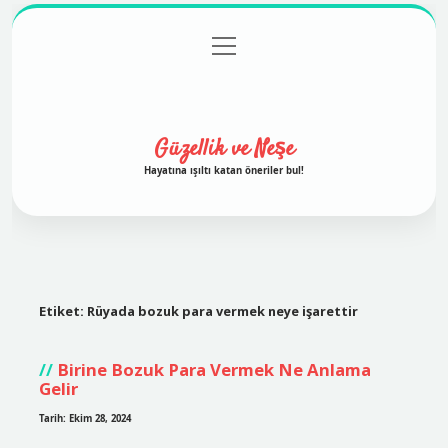
menüyü
Anasayfa
Gizlilik Politikası
Yasal Uyarı
aç
Hakkımızda
Güzellik ve Neşe
Hayatına ışıltı katan öneriler bul!
Etiket:
Rüyada bozuk para vermek neye işarettir
Birine Bozuk Para Vermek Ne Anlama
Gelir
Tarih: Ekim 28, 2024