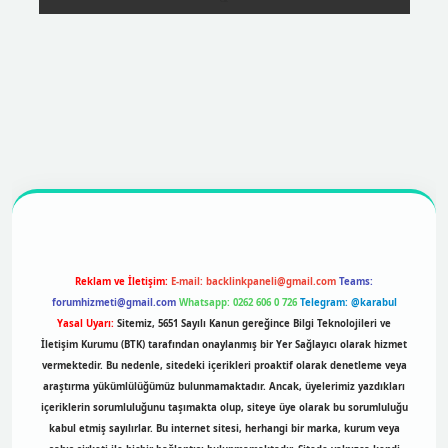
ttps://betexpergir.net/
Reklam ve İletişim:
E-mail:
backlinkpaneli@gmail.com
Teams:
forumhizmeti@gmail.com
Whatsapp: 0262 606 0 726
Telegram: @karabul
Yasal Uyarı:
Sitemiz, 5651 Sayılı Kanun gereğince Bilgi Teknolojileri ve
İletişim Kurumu (BTK) tarafından onaylanmış bir Yer Sağlayıcı olarak hizmet
vermektedir. Bu nedenle, sitedeki içerikleri proaktif olarak denetleme veya
araştırma yükümlülüğümüz bulunmamaktadır. Ancak, üyelerimiz yazdıkları
içeriklerin sorumluluğunu taşımakta olup, siteye üye olarak bu sorumluluğu
kabul etmiş sayılırlar. Bu internet sitesi, herhangi bir marka, kurum veya