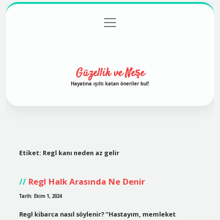
menüyü
Anasayfa
Gizlilik Politikası
Yasal Uyarı
aç
Hakkımızda
Güzellik ve Neşe
Hayatına ışıltı katan öneriler bul!
Etiket:
Regl kanı neden az gelir
Regl Halk Arasında Ne Denir
Tarih: Ekim 1, 2024
Regl kibarca nasıl söylenir? “Hastayım, memleket