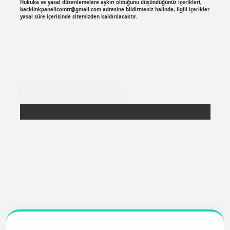
Hukuka ve yasal düzenlemelere aykırı olduğunu düşündüğünüz içerikleri,
backlinkpanelicomtr@gmail.com
adresine bildirmeniz halinde, ilgili içerikler
yasal süre içerisinde sitemizden kaldırılacaktır.
Arama
r
https://betexpergir.net/