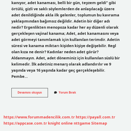
kanıyor, adet kanaması, belli bir gün, teyzem geldi” gibi
örtülü, gizli ve saklı söylemlerden de anlaşılacağı üzere
adet denildiğinde akla ilk gelenler, toplumun bu kavrama
yaklaşımından bağımsız değildir. Adetin bir diğer adı
nedir? Ergenlikten menopoza kadar her ay düzenli olarak
gerçekleşen vajinal kanama; Adet, adet kanamasını veya
adet görmeyi tanımlamak için kullanılan terimdir. Adetin
süresi ve kanama miktarı kişiden kişiye değişebilir. Regl
olan kıza ne denir? Kadınlar neden adet görür?
Aldanmayın. Adet, adet döneminiz için kullanılan süslü bir
kelimedir. İlk adetiniz menarş olarak adlandırılır ve 9
yaşında veya 16 yaşında kadar geç gerçekleşebilir.
Pembe…
Regl
Devamını okuyun
Yorum Bırak
Halk
Arasında
Ne
Denir
https://www.forummadencilik.com.tr
https://payall.com.tr
https://appcase.com.tr
knight online
nttgame
Sitemap