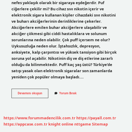
nefes yaklaşık olarak bir sigaraya eşdeğerdir. Puf
ciğerlere çekilir mi? Bu cihaz sıvı nikotin içerir ve
elektronik sigara kullanan kişiler cihazdaki sıvı nikotini
ve buharı akciğerlerinin derinliklerine çekerler.
Akciğerlere emilen buhar akciğerlere ulaşabilir ve
akciğer çökmesi gibi ciddi hastalıklara ve solunum
sorunlarına neden olabilir. Çok puff içersem ne olur?
Uykusuzluğa neden olur. İştahsızlık, depresyon,
anksiyete, kalp çarpıntısı ve yüksek tansiyon gibi birçok
soruna yol açabilir. Nikotinin diş ve diş etlerine zararlı
olduğu da bilinmektedir. Puff kaç yaş üstü? Türkiye’de
satışı yasak olan elektronik sigaralar son zamanlarda
yeniden çok popüler olmaya başladı.…
Puff
Devamını okuyun
Yorum Bırak
Akciğere
Zarar
Verir
Mi
https://www.forummadencilik.com.tr
https://payall.com.tr
https://appcase.com.tr
knight online
nttgame
Sitemap