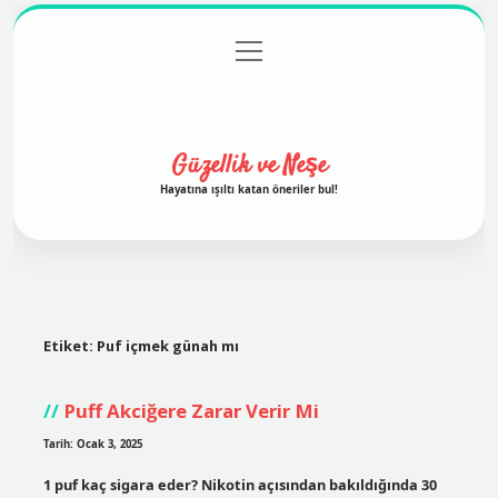
menüyü
Anasayfa
Gizlilik Politikası
Yasal Uyarı
aç
Hakkımızda
Güzellik ve Neşe
Hayatına ışıltı katan öneriler bul!
Etiket:
Puf içmek günah mı
Puff Akciğere Zarar Verir Mi
Tarih: Ocak 3, 2025
1 puf kaç sigara eder? Nikotin açısından bakıldığında 30