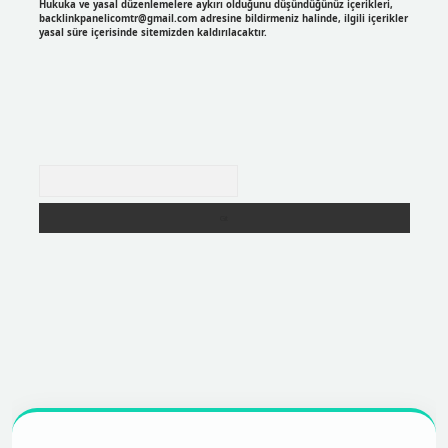
Hukuka ve yasal düzenlemelere aykırı olduğunu düşündüğünüz içerikleri,
backlinkpanelicomtr@gmail.com
adresine bildirmeniz halinde, ilgili içerikler
yasal süre içerisinde sitemizden kaldırılacaktır.
Arama
https://betexpergir.net/