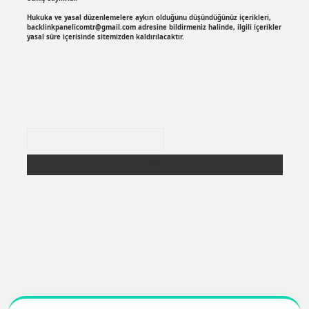
Hukuka ve yasal düzenlemelere aykırı olduğunu düşündüğünüz içerikleri,
backlinkpanelicomtr@gmail.com
adresine bildirmeniz halinde, ilgili içerikler
yasal süre içerisinde sitemizden kaldırılacaktır.
Arama
r
https://betexpergir.net/