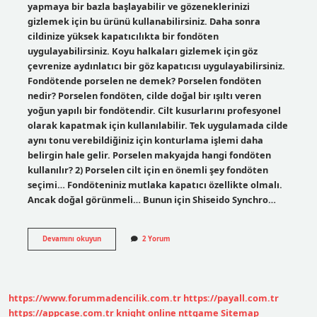
yapmaya bir bazla başlayabilir ve gözeneklerinizi
gizlemek için bu ürünü kullanabilirsiniz. Daha sonra
cildinize yüksek kapatıcılıkta bir fondöten
uygulayabilirsiniz. Koyu halkaları gizlemek için göz
çevrenize aydınlatıcı bir göz kapatıcısı uygulayabilirsiniz.
Fondötende porselen ne demek? Porselen fondöten
nedir? Porselen fondöten, cilde doğal bir ışıltı veren
yoğun yapılı bir fondötendir. Cilt kusurlarını profesyonel
olarak kapatmak için kullanılabilir. Tek uygulamada cilde
aynı tonu verebildiğiniz için konturlama işlemi daha
belirgin hale gelir. Porselen makyajda hangi fondöten
kullanılır? 2) Porselen cilt için en önemli şey fondöten
seçimi… Fondöteniniz mutlaka kapatıcı özellikte olmalı.
Ancak doğal görünmeli… Bunun için Shiseido Synchro…
Porselen
Devamını okuyun
2 Yorum
Fondöten
Ne
Işe
Yarar
https://www.forummadencilik.com.tr
https://payall.com.tr
https://appcase.com.tr
knight online
nttgame
Sitemap