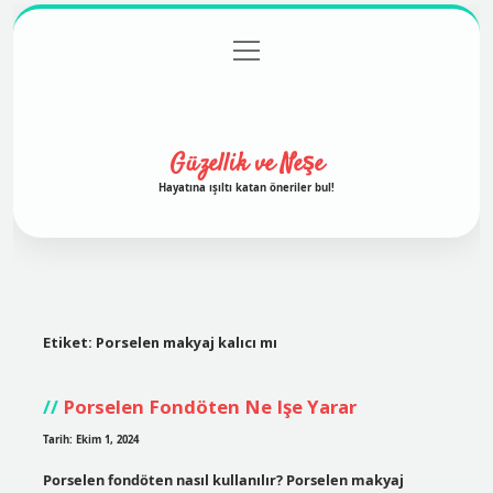
menüyü
Anasayfa
Gizlilik Politikası
Yasal Uyarı
aç
Hakkımızda
Güzellik ve Neşe
Hayatına ışıltı katan öneriler bul!
Etiket:
Porselen makyaj kalıcı mı
Porselen Fondöten Ne Işe Yarar
Tarih: Ekim 1, 2024
Porselen fondöten nasıl kullanılır? Porselen makyaj