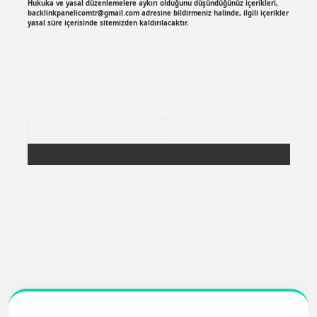
Hukuka ve yasal düzenlemelere aykırı olduğunu düşündüğünüz içerikleri,
backlinkpanelicomtr@gmail.com
adresine bildirmeniz halinde, ilgili içerikler
yasal süre içerisinde sitemizden kaldırılacaktır.
Arama
r
https://betexpergir.net/