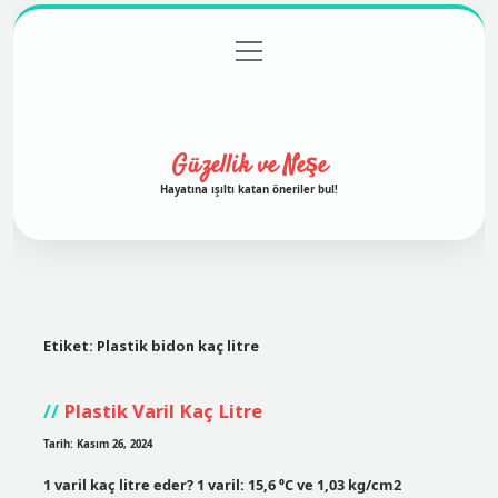
menüyü
Anasayfa
Gizlilik Politikası
Yasal Uyarı
aç
Hakkımızda
Güzellik ve Neşe
Hayatına ışıltı katan öneriler bul!
Etiket:
Plastik bidon kaç litre
Plastik Varil Kaç Litre
Tarih: Kasım 26, 2024
1 varil kaç litre eder? 1 varil: 15,6 ⁰C ve 1,03 kg/cm2