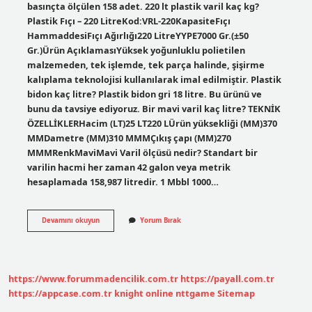
basınçta ölçülen 158 adet. 220 lt plastik varil kaç kg?
Plastik Fıçı – 220 LitreKod:VRL-220KapasiteFıçı
HammaddesiFıçı Ağırlığı220 LitreYYPE7000 Gr.(±50
Gr.)Ürün AçıklamasıYüksek yoğunluklu polietilen
malzemeden, tek işlemde, tek parça halinde, şişirme
kalıplama teknolojisi kullanılarak imal edilmiştir. Plastik
bidon kaç litre? Plastik bidon gri 18 litre. Bu ürünü ve
bunu da tavsiye ediyoruz. Bir mavi varil kaç litre? TEKNİK
ÖZELLİKLERHacim (LT)25 LT220 LÜrün yüksekliği (MM)370
MMDametre (MM)310 MMMÇıkış çapı (MM)270
MMMRenkMaviMavi Varil ölçüsü nedir? Standart bir
varilin hacmi her zaman 42 galon veya metrik
hesaplamada 158,987 litredir. 1 Mbbl 1000…
Plastik
Devamını okuyun
Yorum Bırak
Varil
Kaç
Litre
https://www.forummadencilik.com.tr
https://payall.com.tr
https://appcase.com.tr
knight online
nttgame
Sitemap