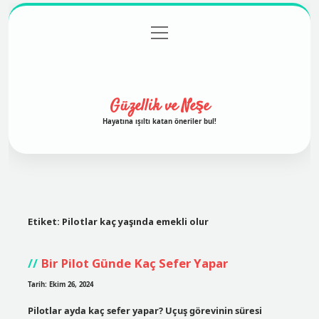
menüyü
Anasayfa
Gizlilik Politikası
Yasal Uyarı
aç
Hakkımızda
Güzellik ve Neşe
Hayatına ışıltı katan öneriler bul!
Etiket:
Pilotlar kaç yaşında emekli olur
Bir Pilot Günde Kaç Sefer Yapar
Tarih: Ekim 26, 2024
Pilotlar ayda kaç sefer yapar? Uçuş görevinin süresi