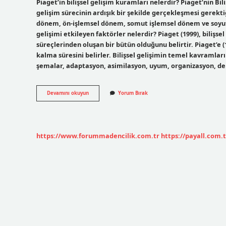
Piaget’in bilişsel gelişim kuramları nelerdir? Piaget’nin Bil
gelişim sürecinin ardışık bir şekilde gerçekleşmesi gerek
dönem, ön-işlemsel dönem, somut işlemsel dönem ve soyut 
gelişimi etkileyen faktörler nelerdir? Piaget (1999), bilişse
süreçlerinden oluşan bir bütün olduğunu belirtir. Piaget’e 
kalma süresini belirler. Bilişsel gelişimin temel kavramları
şemalar, adaptasyon, asimilasyon, uyum, organizasyon, d
Piagetin
Devamını okuyun
Yorum Bırak
Bilişsel
Gelişim
Kuramına
Göre
Öğretim
https://www.forummadencilik.com.tr
https://payall.com.t
Ilkeleri
Nelerdir