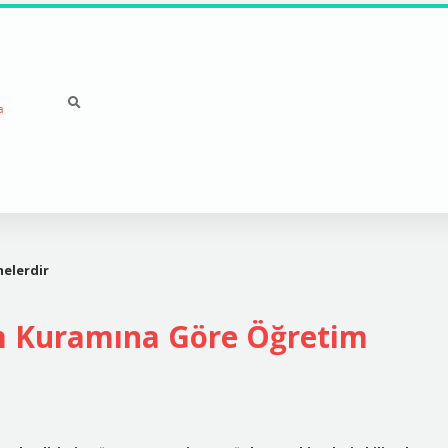
a
nelerdir
şim Kuramına Göre Öğretim