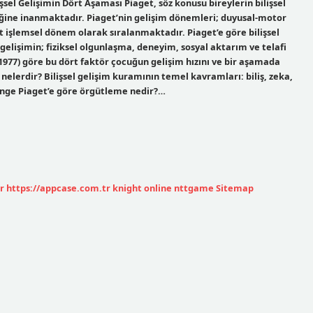
işsel Gelişimin Dört Aşaması Piaget, söz konusu bireylerin bilişsel
tiğine inanmaktadır. Piaget’nin gelişim dönemleri; duyusal-motor
işlemsel dönem olarak sıralanmaktadır. Piaget’e göre bilişsel
l gelişimin; fiziksel olgunlaşma, deneyim, sosyal aktarım ve telafi
(1977) göre bu dört faktör çocuğun gelişim hızını ve bir aşamada
 nelerdir? Bilişsel gelişim kuramının temel kavramları: biliş, zeka,
enge Piaget’e göre örgütleme nedir?…
r
https://appcase.com.tr
knight online
nttgame
Sitemap