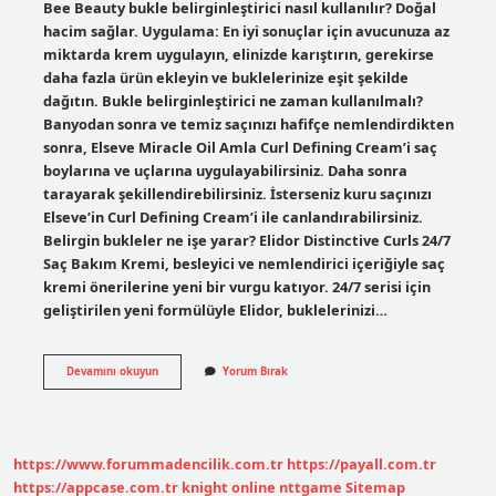
Bee Beauty bukle belirginleştirici nasıl kullanılır? Doğal
hacim sağlar. Uygulama: En iyi sonuçlar için avucunuza az
miktarda krem ​​uygulayın, elinizde karıştırın, gerekirse
daha fazla ürün ekleyin ve buklelerinize eşit şekilde
dağıtın. Bukle belirginleştirici ne zaman kullanılmalı?
Banyodan sonra ve temiz saçınızı hafifçe nemlendirdikten
sonra, Elseve Miracle Oil Amla Curl Defining Cream’i saç
boylarına ve uçlarına uygulayabilirsiniz. Daha sonra
tarayarak şekillendirebilirsiniz. İsterseniz kuru saçınızı
Elseve’in Curl Defining Cream’i ile canlandırabilirsiniz.
Belirgin bukleler ne işe yarar? Elidor Distinctive Curls 24/7
Saç Bakım Kremi, besleyici ve nemlendirici içeriğiyle saç
kremi önerilerine yeni bir vurgu katıyor. 24/7 serisi için
geliştirilen yeni formülüyle Elidor, buklelerinizi…
Bee
Devamını okuyun
Yorum Bırak
Beauty
Bukle
Belirginleştirici
Ne
Işe
https://www.forummadencilik.com.tr
https://payall.com.tr
Yarar
https://appcase.com.tr
knight online
nttgame
Sitemap