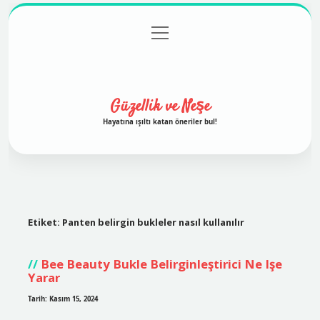
menüyü
Anasayfa
Gizlilik Politikası
Yasal Uyarı
aç
Hakkımızda
Güzellik ve Neşe
Hayatına ışıltı katan öneriler bul!
Etiket:
Panten belirgin bukleler nasıl kullanılır
Bee Beauty Bukle Belirginleştirici Ne Işe
Yarar
Tarih: Kasım 15, 2024