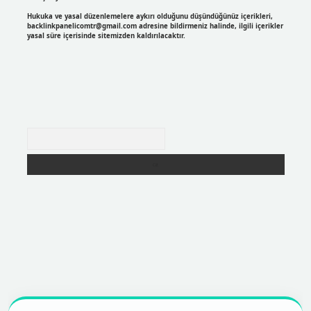
Hukuka ve yasal düzenlemelere aykırı olduğunu düşündüğünüz içerikleri,
backlinkpanelicomtr@gmail.com
adresine bildirmeniz halinde, ilgili içerikler
yasal süre içerisinde sitemizden kaldırılacaktır.
Arama
r
https://betexpergir.net/