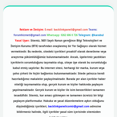
r
https://betexpergir.net/
Reklam ve İletişim:
E-mail:
backlinkpaneli@gmail.com
Teams:
forumhizmeti@gmail.com
Whatsapp: 0262 606 0 726
Telegram: @karabul
Yasal Uyarı:
Sitemiz, 5651 Sayılı Kanun gereğince Bilgi Teknolojileri ve
İletişim Kurumu (BTK) tarafından onaylanmış bir Yer Sağlayıcı olarak hizmet
vermektedir. Bu nedenle, sitedeki içerikleri proaktif olarak denetleme veya
araştırma yükümlülüğümüz bulunmamaktadır. Ancak, üyelerimiz yazdıkları
içeriklerin sorumluluğunu taşımakta olup, siteye üye olarak bu sorumluluğu
kabul etmiş sayılırlar. Bu internet sitesi, herhangi bir marka, kurum veya
şahıs şirketi ile hiçbir bağlantısı bulunmamaktadır. Sitede yalnızca kendi
hazırladığımız makaleler paylaşılmaktadır. Burada yer alan içerikler haber
niteliği taşımamakta olup, gerçek kurum ve kişiler hakkında paylaşım
yapılmamaktadır. Gerçek kurum ve kişiler ile isim benzerlikleri tamamen
tesadüfidir. Sitemiz, kar amacı gütmeyen ve tamamen ücretsiz bir bilgi
paylaşım platformudur. Hukuka ve yasal düzenlemelere aykırı olduğunu
düşündüğünüz içerikleri,
backlinkpanelicomtr@gmail.com
adresine
bildirmeniz halinde, ilgili içerikler yasal süre içerisinde sitemizden