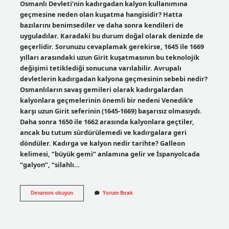
Osmanlı Devleti’nin kadırgadan kalyon kullanımına
geçmesine neden olan kuşatma hangisidir? Hatta
bazılarını benimsediler ve daha sonra kendileri de
uyguladılar. Karadaki bu durum doğal olarak denizde de
geçerlidir. Sorunuzu cevaplamak gerekirse, 1645 ile 1669
yılları arasındaki uzun Girit kuşatmasının bu teknolojik
değişimi tetiklediği sonucuna varılabilir. Avrupalı
devletlerin kadırgadan kalyona geçmesinin sebebi nedir?
Osmanlıların savaş gemileri olarak kadırgalardan
kalyonlara geçmelerinin önemli bir nedeni Venedik’e
karşı uzun Girit seferinin (1645-1669) başarısız olmasıydı.
Daha sonra 1650 ile 1662 arasında kalyonlara geçtiler,
ancak bu tutum sürdürülemedi ve kadırgalara geri
döndüler. Kadırga ve kalyon nedir tarihte? Galleon
kelimesi, “büyük gemi” anlamına gelir ve İspanyolcada
“galyon”, “silahlı…
Osmanlı
Devamını okuyun
Yorum Bırak
Devleti
Kadırgadan
Kalyona
Neden
Geçti