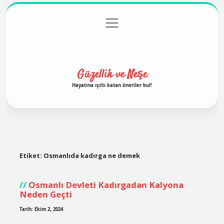
menüyü
Anasayfa
Gizlilik Politikası
Yasal Uyarı
aç
Hakkımızda
Güzellik ve Neşe
Hayatına ışıltı katan öneriler bul!
Etiket:
Osmanlıda kadırga ne demek
Osmanlı Devleti Kadırgadan Kalyona
Neden Geçti
Tarih: Ekim 2, 2024