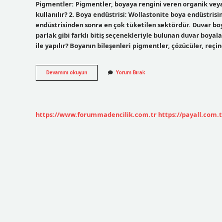
Pigmentler: Pigmentler, boyaya rengini veren organik vey
kullanılır? 2. Boya endüstrisi: Wollastonite boya endüstris
endüstrisinden sonra en çok tüketilen sektördür. Duvar b
parlak gibi farklı bitiş seçenekleriyle bulunan duvar boyaları
ile yapılır? Boyanın bileşenleri pigmentler, çözücüler, reçi
Boya
Devamını okuyun
Yorum Bırak
Yapımında
Hangi
Madde
Kullanılır
https://www.forummadencilik.com.tr
https://payall.com.t