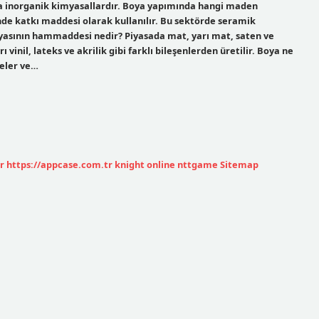
a inorganik kimyasallardır. Boya yapımında hangi maden
inde katkı maddesi olarak kullanılır. Bu sektörde seramik
oyasının hammaddesi nedir? Piyasada mat, yarı mat, saten ve
 vinil, lateks ve akrilik gibi farklı bileşenlerden üretilir. Boya ne
neler ve…
r
https://appcase.com.tr
knight online
nttgame
Sitemap