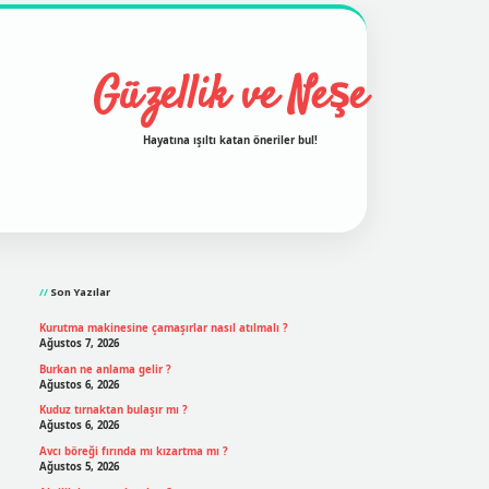
Güzellik ve Neşe
Hayatına ışıltı katan öneriler bul!
Sidebar
grand opera bet
ilbetgir.net
betexper
https://betexpergir
Son Yazılar
Kurutma makinesine çamaşırlar nasıl atılmalı ?
Ağustos 7, 2026
Burkan ne anlama gelir ?
Ağustos 6, 2026
Kuduz tırnaktan bulaşır mı ?
Ağustos 6, 2026
Avcı böreği fırında mı kızartma mı ?
Ağustos 5, 2026