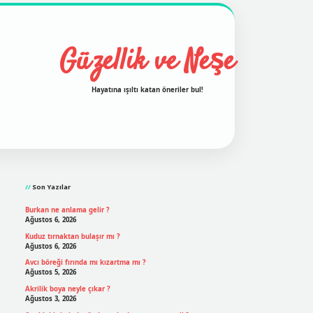
Güzellik ve Neşe
Hayatına ışıltı katan öneriler bul!
Sidebar
grand opera bet
ilbetgir.net
betexper
https://betexpergi
Son Yazılar
Burkan ne anlama gelir ?
Ağustos 6, 2026
Kuduz tırnaktan bulaşır mı ?
Ağustos 6, 2026
Avcı böreği fırında mı kızartma mı ?
Ağustos 5, 2026
Akrilik boya neyle çıkar ?
Ağustos 3, 2026