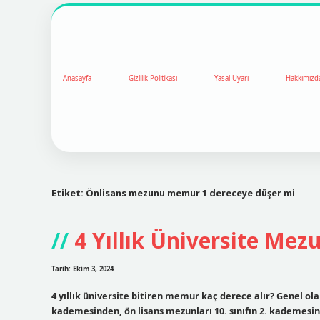
Anasayfa
Gizlilik Politikası
Yasal Uyarı
Hakkımızd
Etiket:
Önlisans mezunu memur 1 dereceye düşer mi
4 Yıllık Üniversite Me
Tarih: Ekim 3, 2024
4 yıllık üniversite bitiren memur kaç derece alır? Genel ol
kademesinden, ön lisans mezunları 10. sınıfın 2. kademesind