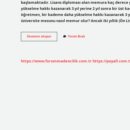
başlamaktadır. Lisans diploması alan memura kaç derece g
yükselme hakkı kazanarak 3 yıl yerine 2 yıl sonra bir üst k
öğretmen, bir kademe daha yükselme hakkı kazanarak 3 yıl ye
üniversite mezunu nasıl memur olur? Ancak iki yıllık (Ön Li
4
Devamını okuyun
Yorum Bırak
Yıllık
Üniversite
Mezunu
Memur
Kaç
https://www.forummadencilik.com.tr
https://payall.com.t
Derece
Alır