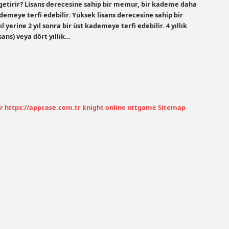
etirir? Lisans derecesine sahip bir memur, bir kademe daha
ademeye terfi edebilir. Yüksek lisans derecesine sahip bir
rine 2 yıl sonra bir üst kademeye terfi edebilir. 4 yıllık
sans) veya dört yıllık…
r
https://appcase.com.tr
knight online
nttgame
Sitemap