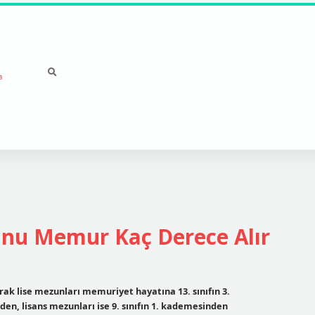
a
zunu Memur Kaç Derece Alır
arak lise mezunları memuriyet hayatına 13. sınıfın 3.
en, lisans mezunları ise 9. sınıfın 1. kademesinden