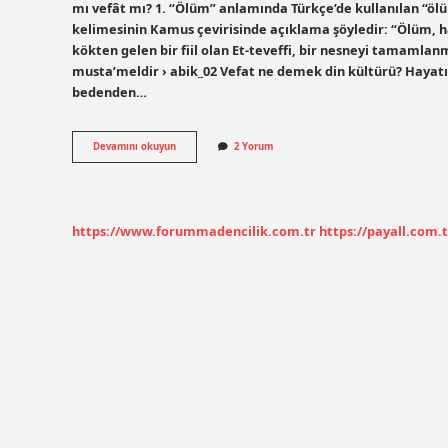
mı vefât mı? 1. “Ölüm” anlamında Türkçe’de kullanılan “öl
kelimesinin Kamus çevirisinde açıklama şöyledir: “Ölüm, ha
kökten gelen bir fiil olan Et-teveffi, bir nesneyi tamaml
musta’meldir › abik_02 Vefat ne demek din kültürü? Hayat
bedenden…
Vefat
Devamını okuyun
2 Yorum
Ne
Demek
Arapça
https://www.forummadencilik.com.tr
https://payall.com.t