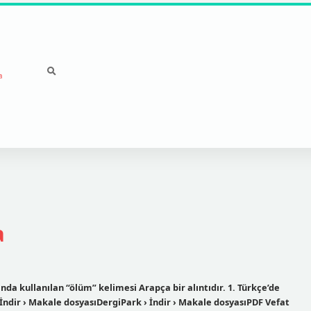
a
a
a kullanılan “ölüm” kelimesi Arapça bir alıntıdır. 1. Türkçe’de
 İndir › Makale dosyasıDergiPark › İndir › Makale dosyasıPDF Vefat