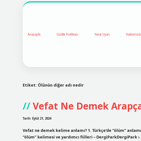
Anasayfa
Gizlilik Politikası
Yasal Uyarı
Hakkımızd
Etiket:
Ölünün diğer adı nedir
Vefat Ne Demek Arapç
Tarih: Eylül 21, 2024
Vefat ne demek kelime anlamı? 1. Türkçe’de “ölüm” anlamınd
“ölüm” kelimesi ve yardımcı fiilleri – DergiParkDergiPark ›