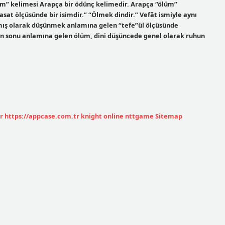
üm” kelimesi Arapça bir ödünç kelimedir. Arapça “ölüm”
sat ölçüsünde bir isimdir.” “Ölmek dindir.” Vefât ismiyle aynı
anmış olarak düşünmek anlamına gelen “tefe”ül ölçüsünde
ın sonu anlamına gelen ölüm, dini düşüncede genel olarak ruhun
r
https://appcase.com.tr
knight online
nttgame
Sitemap