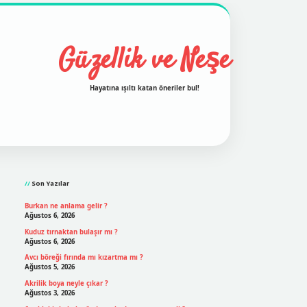
Güzellik ve Neşe
Hayatına ışıltı katan öneriler bul!
Sidebar
grand opera bet
ilbetgir.net
betexper
https://betexpergi
Son Yazılar
Burkan ne anlama gelir ?
Ağustos 6, 2026
Kuduz tırnaktan bulaşır mı ?
Ağustos 6, 2026
Avcı böreği fırında mı kızartma mı ?
Ağustos 5, 2026
Akrilik boya neyle çıkar ?
Ağustos 3, 2026