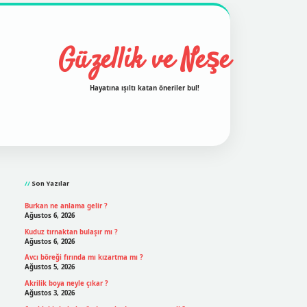
Güzellik ve Neşe
Hayatına ışıltı katan öneriler bul!
Sidebar
grand opera bet
ilbetgir.net
betexper
https://betexpergir
Son Yazılar
Burkan ne anlama gelir ?
Ağustos 6, 2026
Kuduz tırnaktan bulaşır mı ?
Ağustos 6, 2026
Avcı böreği fırında mı kızartma mı ?
Ağustos 5, 2026
Akrilik boya neyle çıkar ?
Ağustos 3, 2026