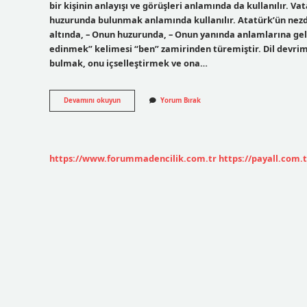
bir kişinin anlayışı ve görüşleri anlamında da kullanılır. 
huzurunda bulunmak anlamında kullanılır. Atatürk’ün nezd
altında, – Onun huzurunda, – Onun yanında anlamlarına g
edinmek” kelimesi “ben” zamirinden türemiştir. Dil devrimi
bulmak, onu içselleştirmek ve ona…
Benim
Devamını okuyun
Yorum Bırak
Nezdimde
Ne
Demek
Tdk
https://www.forummadencilik.com.tr
https://payall.com.t