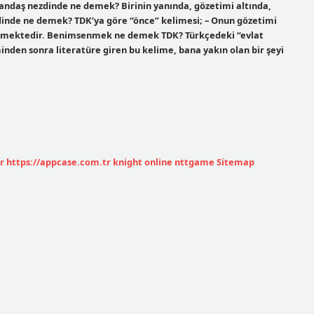
Vatandaş nezdinde ne demek? Birinin yanında, gözetimi altında,
inde ne demek? TDK’ya göre “önce” kelimesi; – Onun gözetimi
elmektedir. Benimsenmek ne demek TDK? Türkçedeki “evlat
nden sonra literatüre giren bu kelime, bana yakın olan bir şeyi
r
https://appcase.com.tr
knight online
nttgame
Sitemap