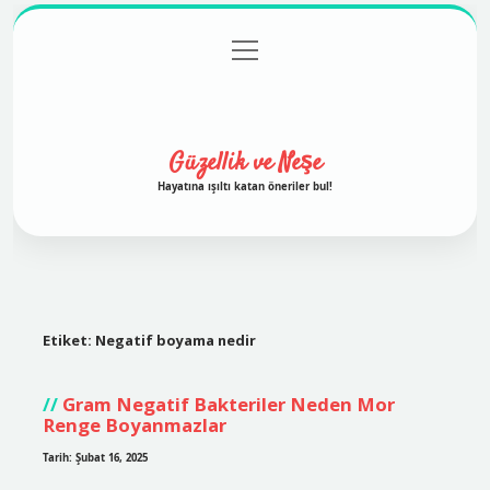
menüyü
Anasayfa
Gizlilik Politikası
Yasal Uyarı
aç
Hakkımızda
Güzellik ve Neşe
Hayatına ışıltı katan öneriler bul!
Etiket:
Negatif boyama nedir
Gram Negatif Bakteriler Neden Mor
Renge Boyanmazlar
Tarih: Şubat 16, 2025