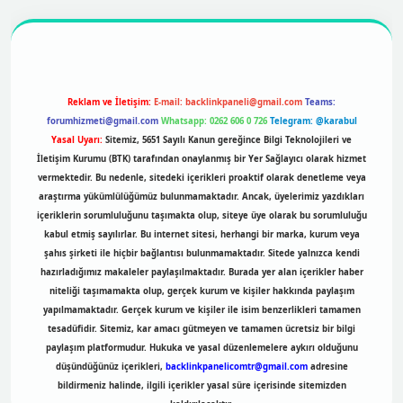
r
https://betexpergir.net/
Reklam ve İletişim:
E-mail:
backlinkpaneli@gmail.com
Teams:
forumhizmeti@gmail.com
Whatsapp: 0262 606 0 726
Telegram: @karabul
Yasal Uyarı:
Sitemiz, 5651 Sayılı Kanun gereğince Bilgi Teknolojileri ve
İletişim Kurumu (BTK) tarafından onaylanmış bir Yer Sağlayıcı olarak hizmet
vermektedir. Bu nedenle, sitedeki içerikleri proaktif olarak denetleme veya
araştırma yükümlülüğümüz bulunmamaktadır. Ancak, üyelerimiz yazdıkları
içeriklerin sorumluluğunu taşımakta olup, siteye üye olarak bu sorumluluğu
kabul etmiş sayılırlar. Bu internet sitesi, herhangi bir marka, kurum veya
şahıs şirketi ile hiçbir bağlantısı bulunmamaktadır. Sitede yalnızca kendi
hazırladığımız makaleler paylaşılmaktadır. Burada yer alan içerikler haber
niteliği taşımamakta olup, gerçek kurum ve kişiler hakkında paylaşım
yapılmamaktadır. Gerçek kurum ve kişiler ile isim benzerlikleri tamamen
tesadüfidir. Sitemiz, kar amacı gütmeyen ve tamamen ücretsiz bir bilgi
paylaşım platformudur. Hukuka ve yasal düzenlemelere aykırı olduğunu
düşündüğünüz içerikleri,
backlinkpanelicomtr@gmail.com
adresine
bildirmeniz halinde, ilgili içerikler yasal süre içerisinde sitemizden