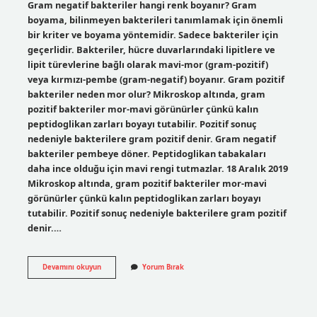
Gram negatif bakteriler hangi renk boyanır? Gram
boyama, bilinmeyen bakterileri tanımlamak için önemli
bir kriter ve boyama yöntemidir. Sadece bakteriler için
geçerlidir. Bakteriler, hücre duvarlarındaki lipitlere ve
lipit türevlerine bağlı olarak mavi-mor (gram-pozitif)
veya kırmızı-pembe (gram-negatif) boyanır. Gram pozitif
bakteriler neden mor olur? Mikroskop altında, gram
pozitif bakteriler mor-mavi görünürler çünkü kalın
peptidoglikan zarları boyayı tutabilir. Pozitif sonuç
nedeniyle bakterilere gram pozitif denir. Gram negatif
bakteriler pembeye döner. Peptidoglikan tabakaları
daha ince olduğu için mavi rengi tutmazlar. 18 Aralık 2019
Mikroskop altında, gram pozitif bakteriler mor-mavi
görünürler çünkü kalın peptidoglikan zarları boyayı
tutabilir. Pozitif sonuç nedeniyle bakterilere gram pozitif
denir.…
Gram
Devamını okuyun
Yorum Bırak
Negatif
Bakteriler
Neden
Mor
Renge