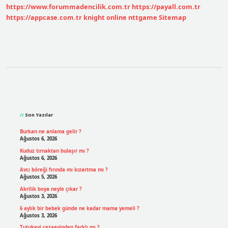
https://www.forummadencilik.com.tr
https://payall.com.tr
Boyanmazlar
https://appcase.com.tr
knight online
nttgame
Sitemap
Sidebar
Son Yazılar
Burkan ne anlama gelir ?
Ağustos 6, 2026
Kuduz tırnaktan bulaşır mı ?
Ağustos 6, 2026
Avcı böreği fırında mı kızartma mı ?
Ağustos 5, 2026
Akrilik boya neyle çıkar ?
Ağustos 3, 2026
6 aylık bir bebek günde ne kadar mama yemeli ?
Ağustos 3, 2026
Tutukevi cezaevinden farklı mı ?