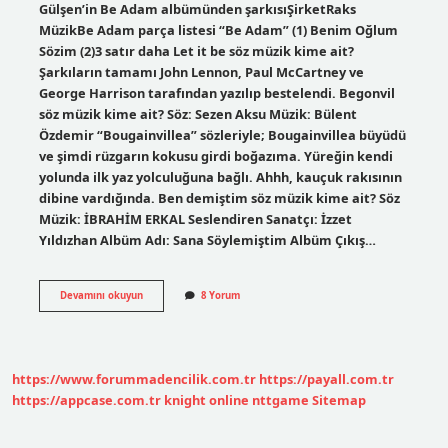
Gülşen’in Be Adam albümünden şarkısıŞirketRaks
MüzikBe Adam parça listesi “Be Adam” (1) Benim Oğlum
Sözim (2)3 satır daha Let it be söz müzik kime ait?
Şarkıların tamamı John Lennon, Paul McCartney ve
George Harrison tarafından yazılıp bestelendi. Begonvil
söz müzik kime ait? Söz: Sezen Aksu Müzik: Bülent
Özdemir “Bougainvillea” sözleriyle; Bougainvillea büyüdü
ve şimdi rüzgarın kokusu girdi boğazıma. Yüreğin kendi
yolunda ilk yaz yolculuğuna bağlı. Ahhh, kauçuk rakısının
dibine vardığında. Ben demiştim söz müzik kime ait? Söz
Müzik: İBRAHİM ERKAL Seslendiren Sanatçı: İzzet
Yıldızhan Albüm Adı: Sana Söylemiştim Albüm Çıkış…
Be
Devamını okuyun
8 Yorum
Adam
Söz
Müzik
Kime
Ait
https://www.forummadencilik.com.tr
https://payall.com.tr
https://appcase.com.tr
knight online
nttgame
Sitemap