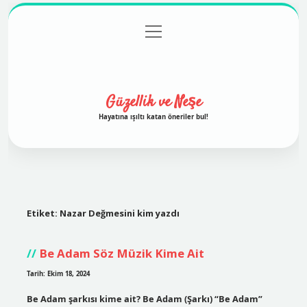
menüyü
Anasayfa
Gizlilik Politikası
Yasal Uyarı
aç
Hakkımızda
Güzellik ve Neşe
Hayatına ışıltı katan öneriler bul!
Etiket:
Nazar Değmesini kim yazdı
Be Adam Söz Müzik Kime Ait
Tarih: Ekim 18, 2024
Be Adam şarkısı kime ait? Be Adam (Şarkı) “Be Adam”