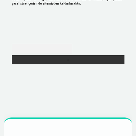
yasal süre içerisinde sitemizden kaldırılacaktır.
Arama
r
https://betexpergir.net/