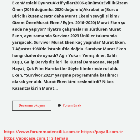
EkenMeslekiOyuncuAktif yılları2006-günümüzEvlilikGizem
Önen (2016 doğumlu; 2020 doğumlu)Akraba(lar)Burcu
Biricik (kuzen)2 satır daha Murat Ekenin sevgilisi kim?
Gizem ÖnenMurat Eken / Eş (m. 2016–2020) Murat Eken şu
anda ne yapıyor? Tiyatro çalışmalarını sürdüren Murat
Eken, aynı zamanda Survivor 2023 Ünlüler takımında
yarışacak. Survivor Murat Eken kaç yaşında? Murat Eken,
7 Ağustos 1980’de İstanbul’da doğdu. Survivor Murat Eken
hangi dizilerde oynadı? Ağır Yukarı Yemişlililer, Salih
Kuşu, Galip Derviş dizileri ile Kutsal Damacana, Neşeli
Hayat, Çok Film Hareketler Söyle filmlerinde rol aldı;
Eken, “Survivor 2023” yarışma programında katılımcı
olarak yer aldı. Murat Eken kimi seslendirdi? Nikos
Kazantzakis’in Murat…
Murat
Devamını okuyun
Yorum Bırak
Eken
Boşandı
Mı
https://www.forummadencilik.com.tr
https://payall.com.tr
https://appcase.com.tr
Sitemap