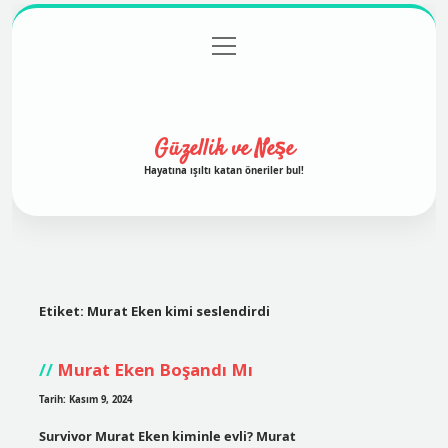
menüyü
Anasayfa
Gizlilik Politikası
Yasal Uyarı
aç
Hakkımızda
Güzellik ve Neşe
Hayatına ışıltı katan öneriler bul!
Etiket:
Murat Eken kimi seslendirdi
Murat Eken Boşandı Mı
Tarih: Kasım 9, 2024
Survivor Murat Eken kiminle evli? Murat