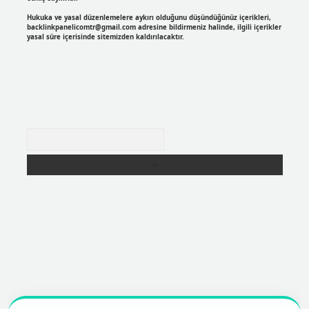
Hukuka ve yasal düzenlemelere aykırı olduğunu düşündüğünüz içerikleri,
backlinkpanelicomtr@gmail.com
adresine bildirmeniz halinde, ilgili içerikler
yasal süre içerisinde sitemizden kaldırılacaktır.
Arama
r
https://betexpergir.net/