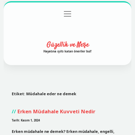
menüyü
Anasayfa
Gizlilik Politikası
Yasal Uyarı
aç
Hakkımızda
Güzellik ve Neşe
Hayatına ışıltı katan öneriler bul!
Etiket:
Müdahale eder ne demek
Erken Müdahale Kuvveti Nedir
Tarih: Kasım 1, 2024
Erken müdahale ne demek? Erken müdahale, engelli,