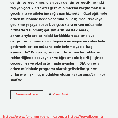
gelişimsel gecikmesi olan veya gelişimsel gecikme riski
taşıyan çocukların özel gereksinimlerini karşılamak için
çocuklara ve ailelerine sağlanan hizmettir. Özel eğitimde
erken müdahale neden önemlidir? Gelişimsel risk veya
gecikme yaşayan bebek ve çocuklara erken müdahale
hizmetleri sunmak; gelişimlerini desteklemek,
akranlarıyla aralarındaki farklılıkları azaltmak ve
gelişimlerini mümkün olduğunca en uygun ve kolay hale
getirmek. Erken müdahalenin önleme yapısı kaç
aşamalıdır? Program, programda uzman bir rehberin
rehberliğinde ebeveynler ve öğretmenle işbirliği içinde
çocuğun ev ve okul ortamında uygulanır. BIA, önleyici
erken müdahale programı olarak geliştirilmiştir ve
birbiriyle ilişkili üç modülden oluşur: (a) tarama/tanı, (b)
sınıf ve…
Erken
Devamını okuyun
Yorum Bırak
Müdahale
Kuvveti
Nedir
https://www.forummadencilik.com.tr
https://payall.com.tr