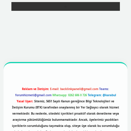
https://betexpergir.net/
Reklam ve İletişim:
E-mail:
backlinkpaneli@gmail.com
Teams:
forumhizmeti@gmail.com
Whatsapp: 0262 606 0 726
Telegram: @karabul
Yasal Uyarı:
Sitemiz, 5651 Sayılı Kanun gereğince Bilgi Teknolojileri ve
İletişim Kurumu (BTK) tarafından onaylanmış bir Yer Sağlayıcı olarak hizmet
vermektedir. Bu nedenle, sitedeki içerikleri proaktif olarak denetleme veya
araştırma yükümlülüğümüz bulunmamaktadır. Ancak, üyelerimiz yazdıkları
içeriklerin sorumluluğunu taşımakta olup, siteye üye olarak bu sorumluluğu