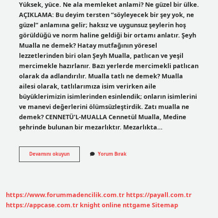
Yüksek, yüce. Ne ala memleket anlami? Ne güzel bir ülke.
AÇIKLAMA: Bu deyim tersten “söyleyecek bir şey yok, ne
güzel” anlamına gelir; haksız ve uygunsuz şeylerin hoş
görüldüğü ve norm haline geldiği bir ortamı anlatır. Şeyh
Mualla ne demek? Hatay mutfağının yöresel
lezzetlerinden biri olan Şeyh Mualla, patlıcan ve yeşil
mercimekle hazırlanır. Bazı yerlerde mercimekli patlıcan
olarak da adlandırılır. Mualla tatlı ne demek? Mualla
ailesi olarak, tatlılarımıza isim verirken aile
büyüklerimizin isimlerinden esinlendik; onların isimlerini
ve manevi değerlerini ölümsüzleştirdik. Zatı mualla ne
demek? CENNETÜ’L-MUALLA Cennetül Mualla, Medine
şehrinde bulunan bir mezarlıktır. Mezarlıkta…
Ne
Devamını okuyun
Yorum Bırak
Ala
Mualla
Ne
Demek
https://www.forummadencilik.com.tr
https://payall.com.tr
https://appcase.com.tr
knight online
nttgame
Sitemap