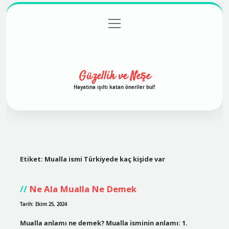
menüyü
Anasayfa
Gizlilik Politikası
Yasal Uyarı
aç
Hakkımızda
Güzellik ve Neşe
Hayatına ışıltı katan öneriler bul!
Etiket:
Mualla ismi Türkiyede kaç kişide var
Ne Ala Mualla Ne Demek
Tarih: Ekim 25, 2024
Mualla anlamı ne demek? Mualla isminin anlamı: 1.