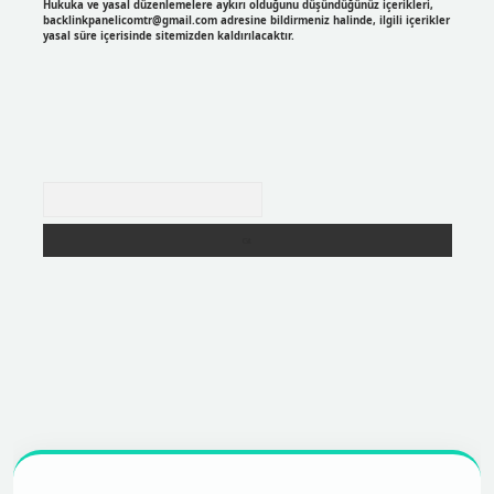
Hukuka ve yasal düzenlemelere aykırı olduğunu düşündüğünüz içerikleri,
backlinkpanelicomtr@gmail.com
adresine bildirmeniz halinde, ilgili içerikler
yasal süre içerisinde sitemizden kaldırılacaktır.
Arama
r
https://betexpergir.net/