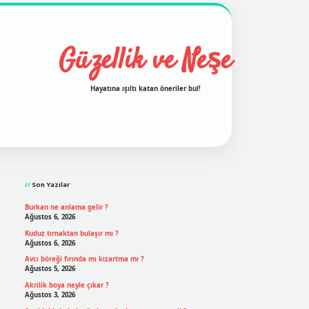
Güzellik ve Neşe
Hayatına ışıltı katan öneriler bul!
Sidebar
grand opera bet
ilbetgir.net
betexper
https://betexpe
Son Yazılar
Burkan ne anlama gelir ?
Ağustos 6, 2026
Kuduz tırnaktan bulaşır mı ?
Ağustos 6, 2026
Avcı böreği fırında mı kızartma mı ?
Ağustos 5, 2026
Akrilik boya neyle çıkar ?
Ağustos 3, 2026