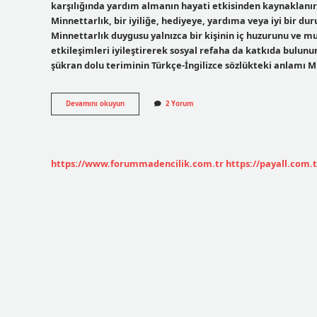
karşılığında yardım almanın hayati etkisinden kaynaklanır
Minnettarlık, bir iyiliğe, hediyeye, yardıma veya iyi bir 
Minnettarlık duygusu yalnızca bir kişinin iç huzurunu ve 
etkileşimleri iyileştirerek sosyal refaha da katkıda bulun
şükran dolu teriminin Türkçe-İngilizce sözlükteki anlamı Mi
Ona
Devamını okuyun
2 Yorum
Minnettar
Ne
Demek
https://www.forummadencilik.com.tr
https://payall.com.t