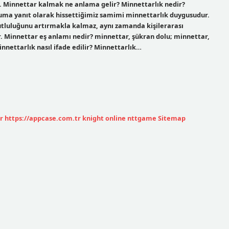
. Minnettar kalmak ne anlama gelir? Minnettarlık nedir?
duruma yanıt olarak hissettiğimiz samimi minnettarlık duygusudur.
mutluluğunu artırmakla kalmaz, aynı zamanda kişilerarası
ur. Minnettar eş anlamı nedir? minnettar, şükran dolu; minnettar,
nnettarlık nasıl ifade edilir? Minnettarlık…
r
https://appcase.com.tr
knight online
nttgame
Sitemap