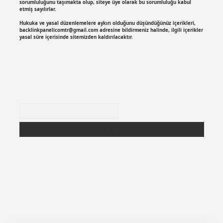
sorumluluğunu taşımakta olup, siteye üye olarak bu sorumluluğu kabul
etmiş sayılırlar.
Hukuka ve yasal düzenlemelere aykırı olduğunu düşündüğünüz içerikleri,
backlinkpanelicomtr@gmail.com
adresine bildirmeniz halinde, ilgili içerikler
yasal süre içerisinde sitemizden kaldırılacaktır.
Arama
r
https://betexpergir.net/