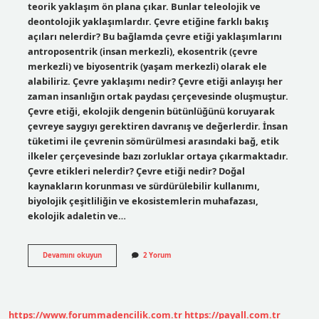
teorik yaklaşım ön plana çıkar. Bunlar teleolojik ve
deontolojik yaklaşımlardır. Çevre etiğine farklı bakış
açıları nelerdir? Bu bağlamda çevre etiği yaklaşımlarını
antroposentrik (insan merkezli), ekosentrik (çevre
merkezli) ve biyosentrik (yaşam merkezli) olarak ele
alabiliriz. Çevre yaklaşımı nedir? Çevre etiği anlayışı her
zaman insanlığın ortak paydası çerçevesinde oluşmuştur.
Çevre etiği, ekolojik dengenin bütünlüğünü koruyarak
çevreye saygıyı gerektiren davranış ve değerlerdir. İnsan
tüketimi ile çevrenin sömürülmesi arasındaki bağ, etik
ilkeler çerçevesinde bazı zorluklar ortaya çıkarmaktadır.
Çevre etikleri nelerdir? Çevre etiği nedir? Doğal
kaynakların korunması ve sürdürülebilir kullanımı,
biyolojik çeşitliliğin ve ekosistemlerin muhafazası,
ekolojik adaletin ve…
Çevre
Devamını okuyun
2 Yorum
Etiği
Yaklaşımları
Nelerdir
https://www.forummadencilik.com.tr
https://payall.com.tr