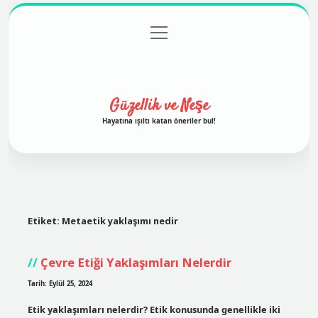
menüyü
Anasayfa
Gizlilik Politikası
Yasal Uyarı
aç
Hakkımızda
Güzellik ve Neşe
Hayatına ışıltı katan öneriler bul!
Etiket:
Metaetik yaklaşımı nedir
Çevre Etiği Yaklaşımları Nelerdir
Tarih: Eylül 25, 2024
Etik yaklaşımları nelerdir? Etik konusunda genellikle iki