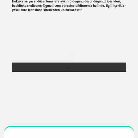
Hukuka ve yasal düzenlemelere aykırı olduğunu düşündüğünüz içerikleri,
backlinkpanelicomtr@gmail.com
adresine bildirmeniz halinde, ilgili içerikler
yasal süre içerisinde sitemizden kaldırılacaktır.
Arama
er
https://betexpergir.net/