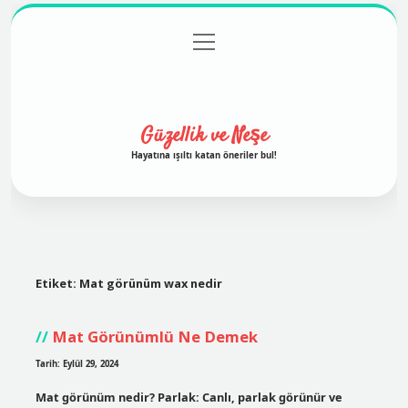
menüyü
Anasayfa
Gizlilik Politikası
Yasal Uyarı
aç
Hakkımızda
Güzellik ve Neşe
Hayatına ışıltı katan öneriler bul!
Etiket:
Mat görünüm wax nedir
Mat Görünümlü Ne Demek
Tarih: Eylül 29, 2024
Mat görünüm nedir? Parlak: Canlı, parlak görünür ve