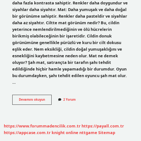
daha fazla kontrasta sahiptir. Renkler daha doygundur ve
siyahlar daha siyahtır. Mat: Daha yumuşak ve daha doğal
bir görünüme sahiptir. Renkler daha pasteldir ve siyahlar
daha az siyahtır. Ciltte mat görünüm nedir? Bu, cildin
yeterince nemlendirilmediğinin ve ölü hücrelerin
birikmiş olabileceğinin bir işaretidir. Cildin donuk
görünümüne genellikle pürüzlü ve kuru bir cilt dokusu
eşlik eder. Nem eksikliği, cildin doğal yumuşaklığını ve
esnekliğini kaybetmesine neden olur. Mat ne demek
oluyor? Şah mat, satrançta bir tarafın şahı tehdit
edildiğinde hiçbir hamle yapamadığı bir durumdur. Oyun
bu durumdayken, şahı tehdit edilen oyuncu şah mat olur.
…
Mat
Devamını okuyun
2 Yorum
Görünümlü
Ne
Demek
https://www.forummadencilik.com.tr
https://payall.com.tr
https://appcase.com.tr
knight online
nttgame
Sitemap