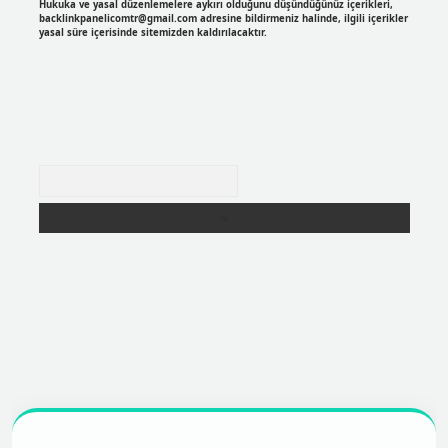
Hukuka ve yasal düzenlemelere aykırı olduğunu düşündüğünüz içerikleri,
backlinkpanelicomtr@gmail.com
adresine bildirmeniz halinde, ilgili içerikler
yasal süre içerisinde sitemizden kaldırılacaktır.
Arama
r
https://betexpergir.net/