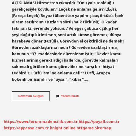
AÇIKLAMASI Hizmetten çıkarıldı. “Onu yolsuz olduğu
gerekçesiyle kovdular.” Leçek ne anlama gelir? (ﻟﭽﻚ) i.
(Farsça Leçek) Beyaz tülbentten yapılmış baş örtüsü: İpek
olsam sarılırdım / Kızların sütü (halk türküsü). O kadar
fakirsin ki, evrende yoksun. / Ve eğer çabucak çıkıp her
şeyi dağıtıp kirletirsen, seni artık kimse göremez, dünya
harabeye döner (Fuzûlî). Görevden el çektirildi ne demek?
Görevden uzaklaştırma nedir? Görevden uzaklaştırma,
kanunun 137. maddesinde düzenlenmiştir; “Devlet kamu
hizmetlerinin gerektirdiği hallerde, görevde kalmaları
sakıncalı görülen kamu görevlilerine karşı bir ihtiyati
tedbirdir. Lütfü ismi ne anlama gelir? Lütfi, Arapça
kökenli bir isimdir ve “uysal”, “kibar”,…
Leçek
Devamını okuyun
Yorum Bırak
Ne
Demek
Sözlük
Anlamı
https://www.forummadencilik.com.tr
https://payall.com.tr
https://appcase.com.tr
knight online
nttgame
Sitemap