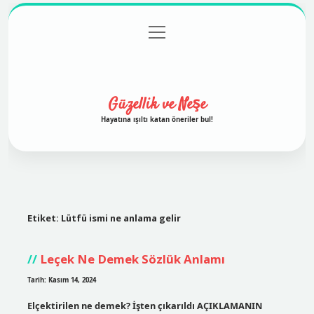
menüyü
Anasayfa
Gizlilik Politikası
Yasal Uyarı
aç
Hakkımızda
Güzellik ve Neşe
Hayatına ışıltı katan öneriler bul!
Etiket:
Lütfü ismi ne anlama gelir
Leçek Ne Demek Sözlük Anlamı
Tarih: Kasım 14, 2024
Elçektirilen ne demek? İşten çıkarıldı AÇIKLAMANIN