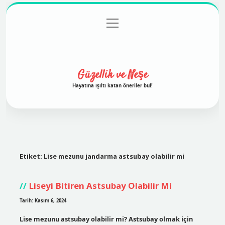
menüyü
Anasayfa
Gizlilik Politikası
Yasal Uyarı
aç
Hakkımızda
Güzellik ve Neşe
Hayatına ışıltı katan öneriler bul!
Etiket:
Lise mezunu jandarma astsubay olabilir mi
Liseyi Bitiren Astsubay Olabilir Mi
Tarih: Kasım 6, 2024
Lise mezunu astsubay olabilir mi? Astsubay olmak için