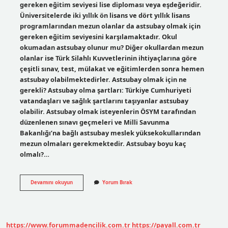
gereken eğitim seviyesi lise diploması veya eşdeğeridir.
Üniversitelerde iki yıllık ön lisans ve dört yıllık lisans
programlarından mezun olanlar da astsubay olmak için
gereken eğitim seviyesini karşılamaktadır. Okul
okumadan astsubay olunur mu? Diğer okullardan mezun
olanlar ise Türk Silahlı Kuvvetlerinin ihtiyaçlarına göre
çeşitli sınav, test, mülakat ve eğitimlerden sonra hemen
astsubay olabilmektedirler. Astsubay olmak için ne
gerekli? Astsubay olma şartları: Türkiye Cumhuriyeti
vatandaşları ve sağlık şartlarını taşıyanlar astsubay
olabilir. Astsubay olmak isteyenlerin ÖSYM tarafından
düzenlenen sınavı geçmeleri ve Milli Savunma
Bakanlığı’na bağlı astsubay meslek yüksekokullarından
mezun olmaları gerekmektedir. Astsubay boyu kaç
olmalı?…
Liseyi
Devamını okuyun
Yorum Bırak
Bitiren
Astsubay
Olabilir
Mi
https://www.forummadencilik.com.tr
https://payall.com.tr