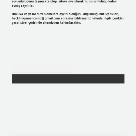
sorumluluğunu taşımakta olup, siteye üye olarak bu sorumluluğu kabul
etmiş sayılırlar.
Hukuka ve yasal düzenlemelere aykırı olduğunu düşündüğünüz içerikleri,
backlinkpanelicomtr@gmail.com
adresine bildirmeniz halinde, ilgili içerikler
yasal süre içerisinde sitemizden kaldırılacaktır.
Arama
xper
https://betexpergir.net/