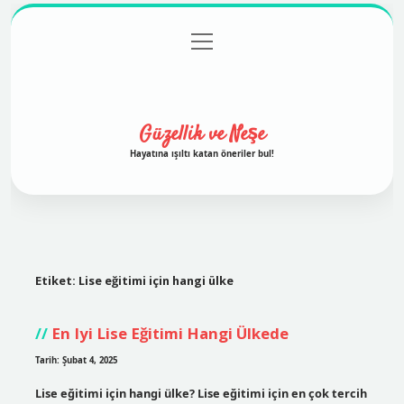
menüyü
Anasayfa
Gizlilik Politikası
Yasal Uyarı
aç
Hakkımızda
Güzellik ve Neşe
Hayatına ışıltı katan öneriler bul!
Etiket:
Lise eğitimi için hangi ülke
En Iyi Lise Eğitimi Hangi Ülkede
Tarih: Şubat 4, 2025
Lise eğitimi için hangi ülke? Lise eğitimi için en çok tercih