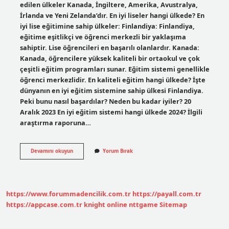
edilen ülkeler Kanada, İngiltere, Amerika, Avustralya,
İrlanda ve Yeni Zelanda’dır. En iyi liseler hangi ülkede? En
iyi lise eğitimine sahip ülkeler: Finlandiya: Finlandiya,
eğitime eşitlikçi ve öğrenci merkezli bir yaklaşıma
sahiptir. Lise öğrencileri en başarılı olanlardır. Kanada:
Kanada, öğrencilere yüksek kaliteli bir ortaokul ve çok
çeşitli eğitim programları sunar. Eğitim sistemi genellikle
öğrenci merkezlidir. En kaliteli eğitim hangi ülkede? İşte
dünyanın en iyi eğitim sistemine sahip ülkesi Finlandiya.
Peki bunu nasıl başardılar? Neden bu kadar iyiler? 20
Aralık 2023 En iyi eğitim sistemi hangi ülkede 2024? İlgili
araştırma raporuna…
En
Devamını okuyun
Yorum Bırak
Iyi
Lise
Eğitimi
Hangi
Ülkede
https://www.forummadencilik.com.tr
https://payall.com.tr
https://appcase.com.tr
knight online
nttgame
Sitemap