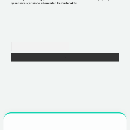
yasal süre içerisinde sitemizden kaldırılacaktır.
Arama
r
https://betexpergir.net/