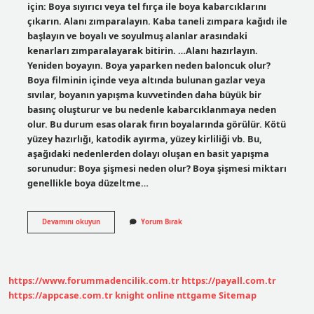
için: Boya sıyırıcı veya tel fırça ile boya kabarcıklarını
çıkarın. Alanı zımparalayın. Kaba taneli zımpara kağıdı ile
başlayın ve boyalı ve soyulmuş alanlar arasındaki
kenarları zımparalayarak bitirin. …Alanı hazırlayın.
Yeniden boyayın. Boya yaparken neden baloncuk olur?
Boya filminin içinde veya altında bulunan gazlar veya
sıvılar, boyanın yapışma kuvvetinden daha büyük bir
basınç oluşturur ve bu nedenle kabarcıklanmaya neden
olur. Bu durum esas olarak fırın boyalarında görülür. Kötü
yüzey hazırlığı, katodik ayırma, yüzey kirliliği vb. Bu,
aşağıdaki nedenlerden dolayı oluşan en basit yapışma
sorunudur: Boya şişmesi neden olur? Boya şişmesi miktarı
genellikle boya düzeltme…
Oto
Devamını okuyun
Yorum Bırak
Boya
Kabarması
Neden
Olur
https://www.forummadencilik.com.tr
https://payall.com.tr
https://appcase.com.tr
knight online
nttgame
Sitemap