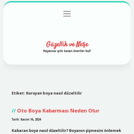
menüyü
Anasayfa
Gizlilik Politikası
Yasal Uyarı
aç
Hakkımızda
Güzellik ve Neşe
Hayatına ışıltı katan öneriler bul!
Etiket:
Kuruyan boya nasıl düzeltilir
Oto Boya Kabarması Neden Olur
Tarih: Kasım 16, 2024
Kabaran boya nasıl düzeltilir? Boyanın şişmesini önlemek