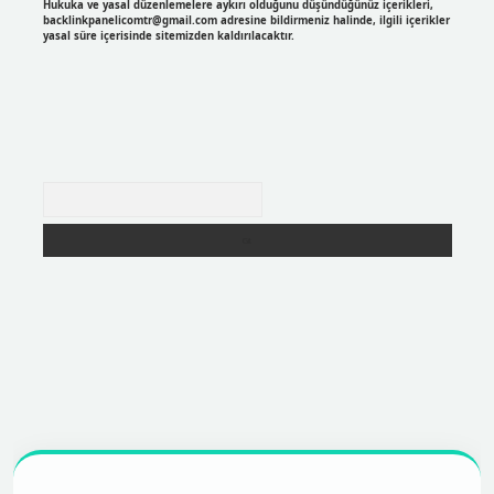
Hukuka ve yasal düzenlemelere aykırı olduğunu düşündüğünüz içerikleri,
backlinkpanelicomtr@gmail.com
adresine bildirmeniz halinde, ilgili içerikler
yasal süre içerisinde sitemizden kaldırılacaktır.
Arama
r
https://betexpergir.net/