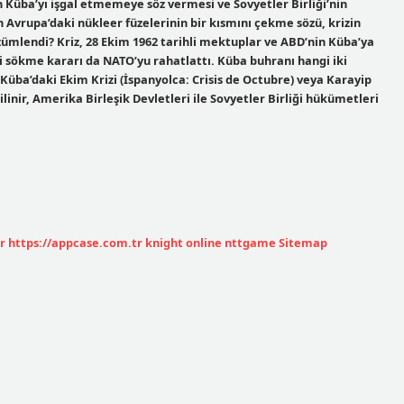
 Küba’yı işgal etmemeye söz vermesi ve Sovyetler Birliği’nin
 Avrupa’daki nükleer füzelerinin bir kısmını çekme sözü, krizin
zümlendi? Kriz, 28 Ekim 1962 tarihli mektuplar ve ABD’nin Küba’ya
ri sökme kararı da NATO’yu rahatlattı. Küba buhranı hangi iki
 Küba’daki Ekim Krizi (İspanyolca: Crisis de Octubre) veya Karayip
linir, Amerika Birleşik Devletleri ile Sovyetler Birliği hükümetleri
r
https://appcase.com.tr
knight online
nttgame
Sitemap