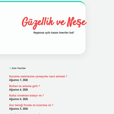
Güzellik ve Neşe
Hayatına ışıltı katan öneriler bul!
Sidebar
grand opera bet
ilbetgir.net
betexper
https://betexpergi
Son Yazılar
Kurutma makinesine çamaşırlar nasıl atılmalı ?
Ağustos 7, 2026
Burkan ne anlama gelir ?
Ağustos 6, 2026
Kuduz tırnaktan bulaşır mı ?
Ağustos 6, 2026
Avcı böreği fırında mı kızartma mı ?
Ağustos 5, 2026