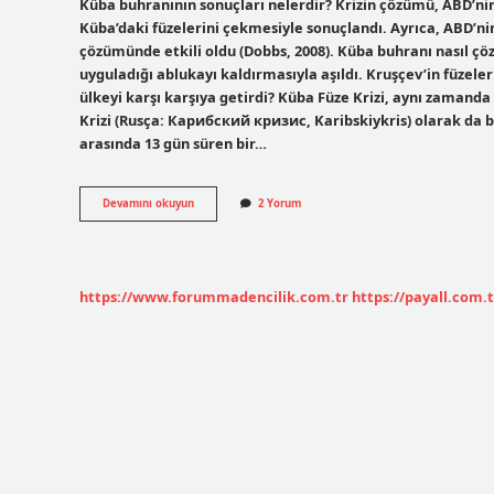
Küba buhranının sonuçları nelerdir? Krizin çözümü, ABD’nin
Küba’daki füzelerini çekmesiyle sonuçlandı. Ayrıca, ABD’nin
çözümünde etkili oldu (Dobbs, 2008). Küba buhranı nasıl çö
uyguladığı ablukayı kaldırmasıyla aşıldı. Kruşçev’in füzele
ülkeyi karşı karşıya getirdi? Küba Füze Krizi, aynı zamanda
Krizi (Rusça: Карибский кризис, Karibskiykris) olarak da bi
arasında 13 gün süren bir…
Küba
Devamını okuyun
2 Yorum
Buhranı
Sonrasında
Imzalanan
Antlaşmalar
Nelerdir
https://www.forummadencilik.com.tr
https://payall.com.t