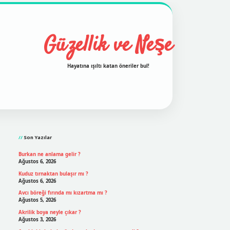
Güzellik ve Neşe
Hayatına ışıltı katan öneriler bul!
Sidebar
grand opera bet
ilbetgir.net
betexper
https://betexpergir
Son Yazılar
Burkan ne anlama gelir ?
Ağustos 6, 2026
Kuduz tırnaktan bulaşır mı ?
Ağustos 6, 2026
Avcı böreği fırında mı kızartma mı ?
Ağustos 5, 2026
Akrilik boya neyle çıkar ?
Ağustos 3, 2026