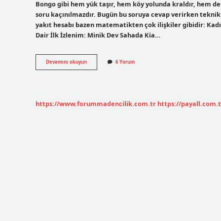
Bongo gibi hem yük taşır, hem köy yolunda kraldır, hem de ş
soru kaçınılmazdır. Bugün bu soruya cevap verirken teknik
yakıt hesabı bazen matematikten çok ilişkiler gibidir: Kadı
Dair İlk İzlenim: Minik Dev Sahada Kia…
Kia
Devamını okuyun
6 Yorum
Bongo
100
km
ne
kadar
https://www.forummadencilik.com.tr
https://payall.com.t
yakar
?