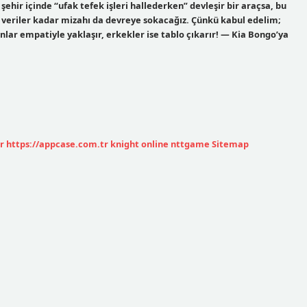
ehir içinde “ufak tefek işleri hallederken” devleşir bir araçsa, bu
 veriler kadar mizahı da devreye sokacağız. Çünkü kabul edelim;
nlar empatiyle yaklaşır, erkekler ise tablo çıkarır! — Kia Bongo’ya
r
https://appcase.com.tr
knight online
nttgame
Sitemap