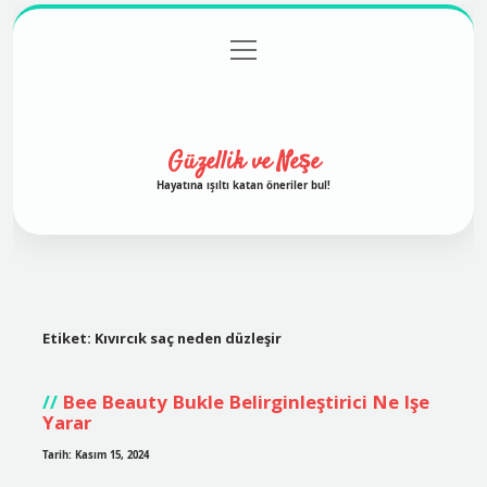
menüyü
Anasayfa
Gizlilik Politikası
Yasal Uyarı
aç
Hakkımızda
Güzellik ve Neşe
Hayatına ışıltı katan öneriler bul!
Etiket:
Kıvırcık saç neden düzleşir
Bee Beauty Bukle Belirginleştirici Ne Işe
Yarar
Tarih: Kasım 15, 2024