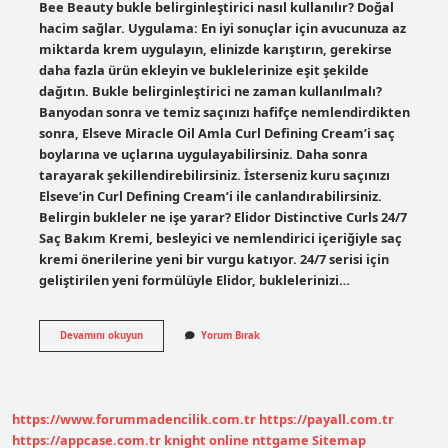
Bee Beauty bukle belirginleştirici nasıl kullanılır? Doğal
hacim sağlar. Uygulama: En iyi sonuçlar için avucunuza az
miktarda krem ​​uygulayın, elinizde karıştırın, gerekirse
daha fazla ürün ekleyin ve buklelerinize eşit şekilde
dağıtın. Bukle belirginleştirici ne zaman kullanılmalı?
Banyodan sonra ve temiz saçınızı hafifçe nemlendirdikten
sonra, Elseve Miracle Oil Amla Curl Defining Cream’i saç
boylarına ve uçlarına uygulayabilirsiniz. Daha sonra
tarayarak şekillendirebilirsiniz. İsterseniz kuru saçınızı
Elseve’in Curl Defining Cream’i ile canlandırabilirsiniz.
Belirgin bukleler ne işe yarar? Elidor Distinctive Curls 24/7
Saç Bakım Kremi, besleyici ve nemlendirici içeriğiyle saç
kremi önerilerine yeni bir vurgu katıyor. 24/7 serisi için
geliştirilen yeni formülüyle Elidor, buklelerinizi…
Bee
Devamını okuyun
Yorum Bırak
Beauty
Bukle
Belirginleştirici
Ne
Işe
https://www.forummadencilik.com.tr
https://payall.com.tr
Yarar
https://appcase.com.tr
knight online
nttgame
Sitemap