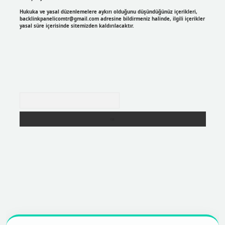
Hukuka ve yasal düzenlemelere aykırı olduğunu düşündüğünüz içerikleri,
backlinkpanelicomtr@gmail.com
adresine bildirmeniz halinde, ilgili içerikler
yasal süre içerisinde sitemizden kaldırılacaktır.
Arama
https://betexpergir.net/