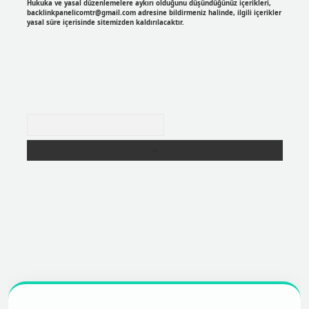
Hukuka ve yasal düzenlemelere aykırı olduğunu düşündüğünüz içerikleri,
backlinkpanelicomtr@gmail.com
adresine bildirmeniz halinde, ilgili içerikler
yasal süre içerisinde sitemizden kaldırılacaktır.
Arama
r
https://betexpergir.net/