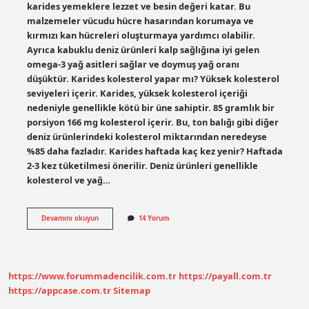
karides yemeklere lezzet ve besin değeri katar. Bu
malzemeler vücudu hücre hasarından korumaya ve
kırmızı kan hücreleri oluşturmaya yardımcı olabilir.
Ayrıca kabuklu deniz ürünleri kalp sağlığına iyi gelen
omega-3 yağ asitleri sağlar ve doymuş yağ oranı
düşüktür. Karides kolesterol yapar mı? Yüksek kolesterol
seviyeleri içerir. Karides, yüksek kolesterol içeriği
nedeniyle genellikle kötü bir üne sahiptir. 85 gramlık bir
porsiyon 166 mg kolesterol içerir. Bu, ton balığı gibi diğer
deniz ürünlerindeki kolesterol miktarından neredeyse
%85 daha fazladır. Karides haftada kaç kez yenir? Haftada
2-3 kez tüketilmesi önerilir. Deniz ürünleri genellikle
kolesterol ve yağ…
Karides
Devamını okuyun
14 Yorum
Yemek
Sağlıklı
Mı
https://www.forummadencilik.com.tr
https://payall.com.tr
https://appcase.com.tr
Sitemap