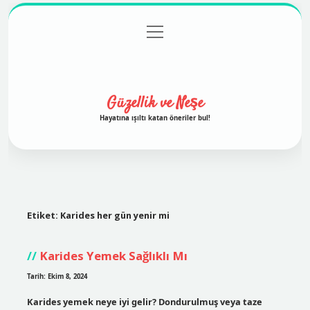
menüyü
Anasayfa
Gizlilik Politikası
Yasal Uyarı
aç
Hakkımızda
Güzellik ve Neşe
Hayatına ışıltı katan öneriler bul!
Etiket:
Karides her gün yenir mi
Karides Yemek Sağlıklı Mı
Tarih: Ekim 8, 2024
Karides yemek neye iyi gelir? Dondurulmuş veya taze