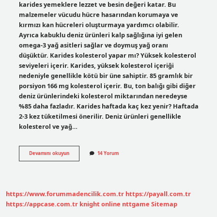
karides yemeklere lezzet ve besin değeri katar. Bu
malzemeler vücudu hücre hasarından korumaya ve
kırmızı kan hücreleri oluşturmaya yardımcı olabilir.
Ayrıca kabuklu deniz ürünleri kalp sağlığına iyi gelen
omega-3 yağ asitleri sağlar ve doymuş yağ oranı
düşüktür. Karides kolesterol yapar mı? Yüksek kolesterol
seviyeleri içerir. Karides, yüksek kolesterol içeriği
nedeniyle genellikle kötü bir üne sahiptir. 85 gramlık bir
porsiyon 166 mg kolesterol içerir. Bu, ton balığı gibi diğer
deniz ürünlerindeki kolesterol miktarından neredeyse
%85 daha fazladır. Karides haftada kaç kez yenir? Haftada
2-3 kez tüketilmesi önerilir. Deniz ürünleri genellikle
kolesterol ve yağ…
Karides
Devamını okuyun
14 Yorum
Yemek
Sağlıklı
Mı
https://www.forummadencilik.com.tr
https://payall.com.tr
https://appcase.com.tr
knight online
nttgame
Sitemap