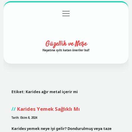
menüyü
Anasayfa
Gizlilik Politikası
Yasal Uyarı
aç
Hakkımızda
Güzellik ve Neşe
Hayatına ışıltı katan öneriler bul!
Etiket:
Karides ağır metal içerir mi
Karides Yemek Sağlıklı Mı
Tarih: Ekim 8, 2024
Karides yemek neye iyi gelir? Dondurulmuş veya taze