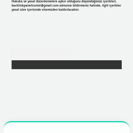
Hukuka ve yasal düzenlemelere aykırı olduğunu düşündüğünüz içerikleri,
backlinkpanelicomtr@gmail.com
adresine bildirmeniz halinde, ilgili içerikler
yasal süre içerisinde sitemizden kaldırılacaktır.
Arama
r
https://betexpergir.net/