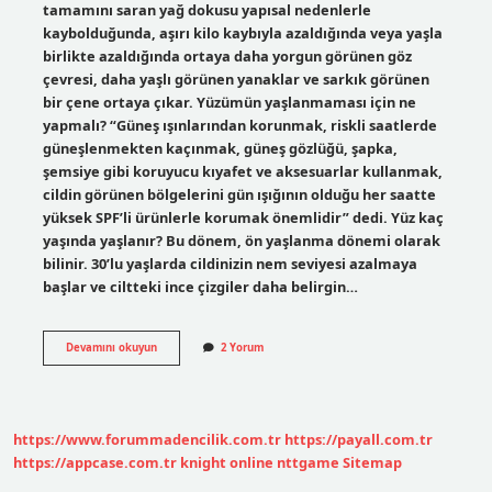
tamamını saran yağ dokusu yapısal nedenlerle
kaybolduğunda, aşırı kilo kaybıyla azaldığında veya yaşla
birlikte azaldığında ortaya daha yorgun görünen göz
çevresi, daha yaşlı görünen yanaklar ve sarkık görünen
bir çene ortaya çıkar. Yüzümün yaşlanmaması için ne
yapmalı? “Güneş ışınlarından korunmak, riskli saatlerde
güneşlenmekten kaçınmak, güneş gözlüğü, şapka,
şemsiye gibi koruyucu kıyafet ve aksesuarlar kullanmak,
cildin görünen bölgelerini gün ışığının olduğu her saatte
yüksek SPF’li ürünlerle korumak önemlidir” dedi. Yüz kaç
yaşında yaşlanır? Bu dönem, ön yaşlanma dönemi olarak
bilinir. 30’lu yaşlarda cildinizin nem seviyesi azalmaya
başlar ve ciltteki ince çizgiler daha belirgin…
Yüzüm
Devamını okuyun
2 Yorum
Neden
Yaşlı
Görünüyor
https://www.forummadencilik.com.tr
https://payall.com.tr
https://appcase.com.tr
knight online
nttgame
Sitemap