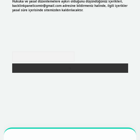
Hukuka ve yasal düzenlemelere aykırı olduğunu düşündüğünüz içerikleri,
backlinkpanelicomtr@gmail.com
adresine bildirmeniz halinde, ilgili içerikler
yasal süre içerisinde sitemizden kaldırılacaktır.
Arama
r
https://betexpergir.net/