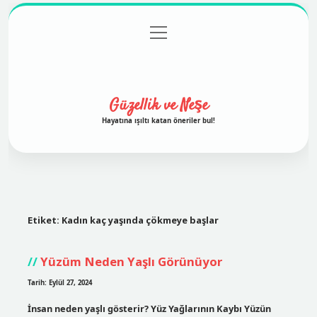
menüyü
Anasayfa
Gizlilik Politikası
Yasal Uyarı
aç
Hakkımızda
Güzellik ve Neşe
Hayatına ışıltı katan öneriler bul!
Etiket:
Kadın kaç yaşında çökmeye başlar
Yüzüm Neden Yaşlı Görünüyor
Tarih: Eylül 27, 2024
İnsan neden yaşlı gösterir? Yüz Yağlarının Kaybı Yüzün