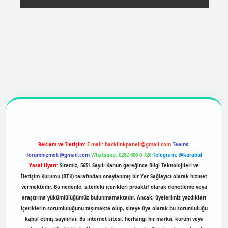
ttps://betexpergir.net/
Reklam ve İletişim:
E-mail:
backlinkpaneli@gmail.com
Teams:
forumhizmeti@gmail.com
Whatsapp: 0262 606 0 726
Telegram: @karabul
Yasal Uyarı:
Sitemiz, 5651 Sayılı Kanun gereğince Bilgi Teknolojileri ve
İletişim Kurumu (BTK) tarafından onaylanmış bir Yer Sağlayıcı olarak hizmet
vermektedir. Bu nedenle, sitedeki içerikleri proaktif olarak denetleme veya
araştırma yükümlülüğümüz bulunmamaktadır. Ancak, üyelerimiz yazdıkları
içeriklerin sorumluluğunu taşımakta olup, siteye üye olarak bu sorumluluğu
kabul etmiş sayılırlar. Bu internet sitesi, herhangi bir marka, kurum veya