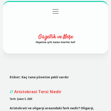
menüyü
Anasayfa
Gizlilik Politikası
Yasal Uyarı
aç
Hakkımızda
Güzellik ve Neşe
Hayatına ışıltı katan öneriler bul!
Etiket:
Kaç tane yönetim şekli vardır
Aristokrasi Tersi Nedir
Tarih: Şubat 5, 2025
Aristokrati ve oligarşi arasındaki fark nedir? Oligarşi,