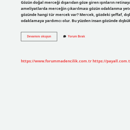
Gözün doğal merceği dışarıdan göze giren ışınların retinay
ameliyatlarda merceğin çıkarılması gözün odaklanma yete
gözünde hangi tür mercek var? Mercek, gözdeki şeffaf, dışbü
odaklamaya yardımcı olur. Bu yüzden insan gözünde dışbük
Objektif
Devamını okuyun
Yorum Bırak
Ve
Göz
Merceği
Nedir
https://www.forummadencilik.com.tr
https://payall.com.t