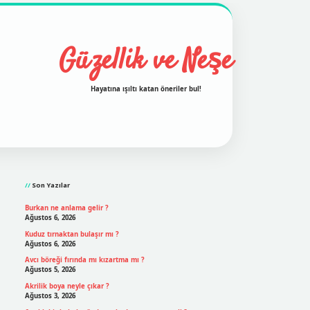
Güzellik ve Neşe
Hayatına ışıltı katan öneriler bul!
Sidebar
grand opera bet
ilbetgir.net
betexper
https://betexpergir
Son Yazılar
Burkan ne anlama gelir ?
Ağustos 6, 2026
Kuduz tırnaktan bulaşır mı ?
Ağustos 6, 2026
Avcı böreği fırında mı kızartma mı ?
Ağustos 5, 2026
Akrilik boya neyle çıkar ?
Ağustos 3, 2026