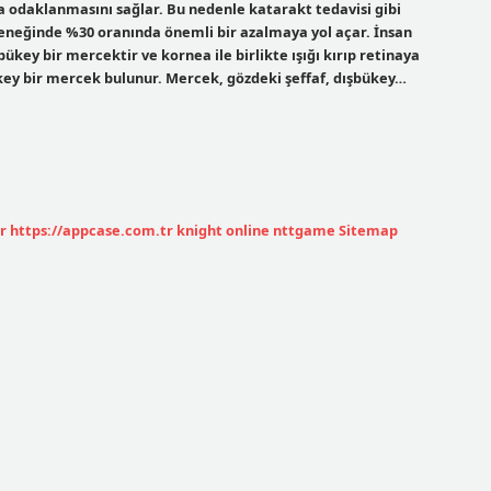
a odaklanmasını sağlar. Bu nedenle katarakt tedavisi gibi
neğinde %30 oranında önemli bir azalmaya yol açar. İnsan
key bir mercektir ve kornea ile birlikte ışığı kırıp retinaya
ey bir mercek bulunur. Mercek, gözdeki şeffaf, dışbükey…
r
https://appcase.com.tr
knight online
nttgame
Sitemap